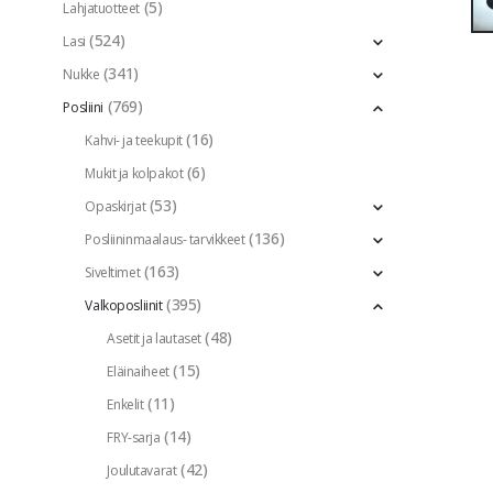
(5)
Lahjatuotteet
(524)
Lasi
(341)
Nukke
(769)
Posliini
(16)
Kahvi- ja teekupit
(6)
Mukit ja kolpakot
(53)
Opaskirjat
(136)
Posliininmaalaus- tarvikkeet
(163)
Siveltimet
(395)
Valkoposliinit
(48)
Asetit ja lautaset
(15)
Eläinaiheet
(11)
Enkelit
(14)
FRY-sarja
(42)
Joulutavarat