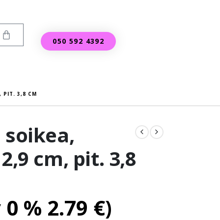
050 592 4392
 PIT. 3,8 CM
 soikea,
2,9 cm, pit. 3,8
v 0 %
2.79
€
)