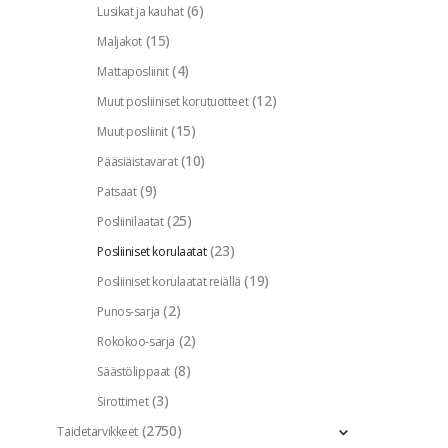
(6)
Lusikat ja kauhat
(15)
Maljakot
(4)
Mattaposliinit
(12)
Muut posliiniset korutuotteet
(15)
Muut posliinit
(10)
Pääsiäistavarat
(9)
Patsaat
(25)
Posliinilaatat
(23)
Posliiniset korulaatat
(19)
Posliiniset korulaatat reiällä
(2)
Punos-sarja
(2)
Rokokoo-sarja
(8)
Säästölippaat
(3)
Sirottimet
(2750)
Taidetarvikkeet