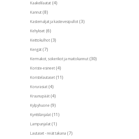
(4)
Kaakelilaatat
(8)
Kannut
(3)
Kastemaljat ja kastevesipullot
(6)
Kehykset
(3)
Keittokulhot
(7)
Kengät
(30)
Kermakot, sokerikot ja maitokannut
(4)
Koriste-esineet
(11)
Koristelautaset
(4)
Korurasiat
(4)
Kruunupäät
(9)
Kylpyhuone
(11)
Kynttilänjalat
(1)
Lampunjalat
(7)
Lautaset - reiät takana