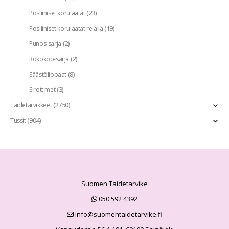
(23)
Posliiniset korulaatat
(19)
Posliiniset korulaatat reiällä
(2)
Punos-sarja
(2)
Rokokoo-sarja
(8)
Säästölippaat
(3)
Sirottimet
(2750)
Taidetarvikkeet
(904)
Tussit
Suomen Taidetarvike
050 592 4392
info@suomentaidetarvike.fi