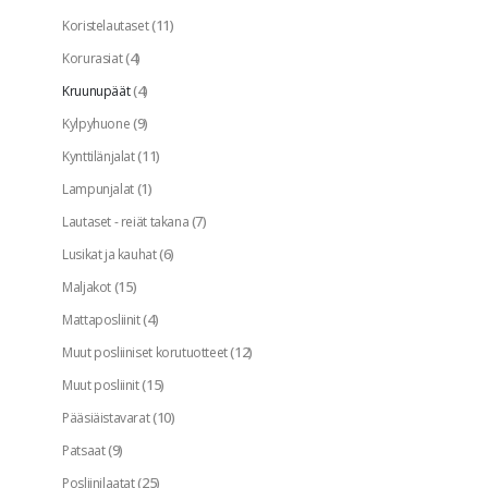
(11)
Koristelautaset
(4)
Korurasiat
(4)
Kruunupäät
(9)
Kylpyhuone
(11)
Kynttilänjalat
(1)
Lampunjalat
(7)
Lautaset - reiät takana
(6)
Lusikat ja kauhat
(15)
Maljakot
(4)
Mattaposliinit
(12)
Muut posliiniset korutuotteet
(15)
Muut posliinit
(10)
Pääsiäistavarat
(9)
Patsaat
(25)
Posliinilaatat