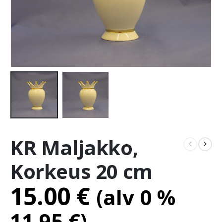
KR Maljakko,
Korkeus 20 cm
15.00
€
(alv 0 %
11.95
€
)