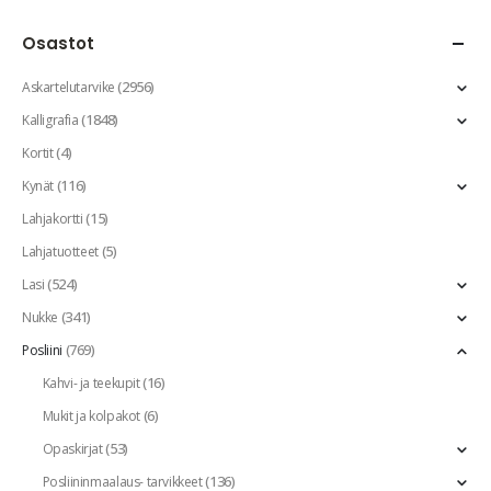
Osastot
(2956)
Askartelutarvike
(1848)
Kalligrafia
(4)
Kortit
(116)
Kynät
(15)
Lahjakortti
(5)
Lahjatuotteet
(524)
Lasi
(341)
Nukke
(769)
Posliini
(16)
Kahvi- ja teekupit
(6)
Mukit ja kolpakot
(53)
Opaskirjat
(136)
Posliininmaalaus- tarvikkeet