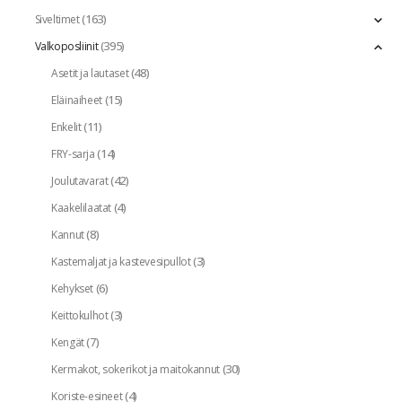
(163)
Siveltimet
(395)
Valkoposliinit
(48)
Asetit ja lautaset
(15)
Eläinaiheet
(11)
Enkelit
(14)
FRY-sarja
(42)
Joulutavarat
(4)
Kaakelilaatat
(8)
Kannut
(3)
Kastemaljat ja kastevesipullot
(6)
Kehykset
(3)
Keittokulhot
(7)
Kengät
(30)
Kermakot, sokerikot ja maitokannut
(4)
Koriste-esineet