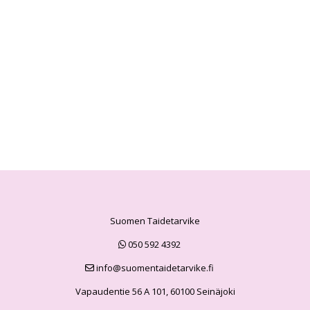
Suomen Taidetarvike
050 592 4392
info@suomentaidetarvike.fi
Vapaudentie 56 A 101, 60100 Seinäjoki