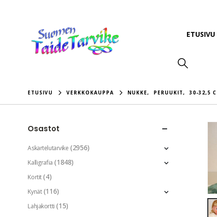
ETUSIVU
ETUSIVU
VERKKOKAUPPA
NUKKE
,
PERUUKIT
,
30-32,5 C
Osastot
(2956)
Askartelutarvike
(1848)
Kalligrafia
(4)
Kortit
(116)
Kynät
(15)
Lahjakortti