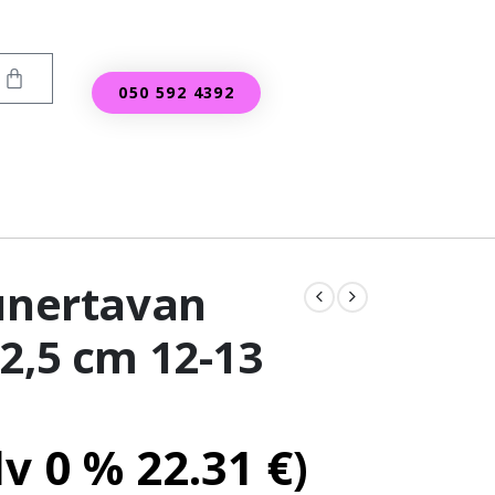
050 592 4392
A
Punertavan
2,5 cm 12-13
lv 0 %
22.31
€
)