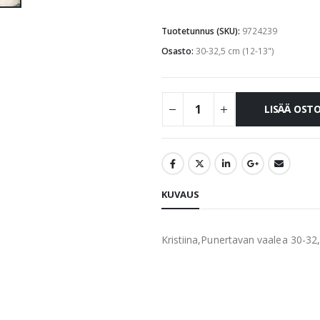
Tuotetunnus (SKU):
9724239
Osasto:
30-32,5 cm (12-13")
LISÄÄ OST
KUVAUS
Kristiina,Punertavan vaalea 30-3