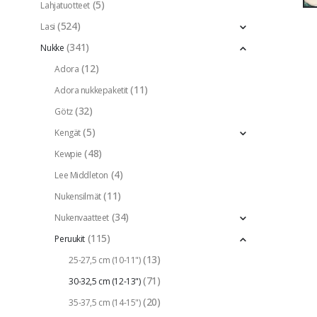
(5)
Lahjatuotteet
(524)
Lasi
(341)
Nukke
(12)
Adora
(11)
Adora nukkepaketit
(32)
Götz
(5)
Kengät
(48)
Kewpie
(4)
Lee Middleton
(11)
Nukensilmät
(34)
Nukenvaatteet
(115)
Peruukit
(13)
25-27,5 cm (10-11")
(71)
30-32,5 cm (12-13")
(20)
35-37,5 cm (14-15")