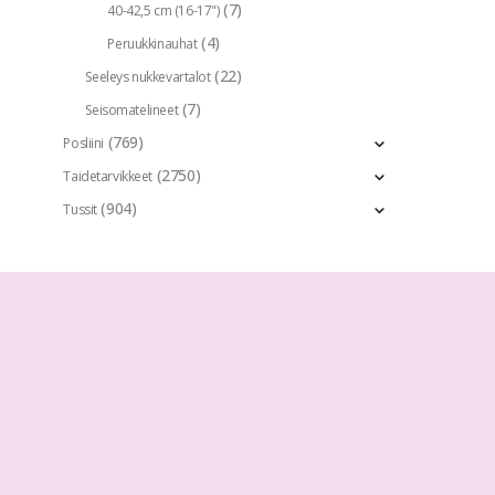
(7)
40-42,5 cm (16-17")
(4)
Peruukkinauhat
(22)
Seeleys nukkevartalot
(7)
Seisomatelineet
(769)
Posliini
(2750)
Taidetarvikkeet
(904)
Tussit