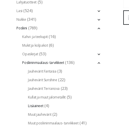
(5)
Lahjatuotteet
(524)
Lasi
(341)
Nukke
(769)
Posliini
(16)
Kahvi- ja teekupit
(6)
Mukit ja kolpakot
(53)
Opaskirjat
(136)
Posliininmaalaus- tarvikkeet
(3)
Jauhevärit Fantasia
(22)
Jauhevärit Sunshine
(23)
Jauhevärit Terranova
(5)
Kullat ja muut jalometallit
(4)
Lisäaineet
(2)
Muut jauhevärit
(41)
Muut posliininmaalaus- tarvikkeet