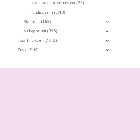
(26)
Öljy- ja vesiliukoiset nesteet
(10)
Puhdistusaineet
(163)
Siveltimet
(395)
Valkoposliinit
(2750)
Taidetarvikkeet
(904)
Tussit