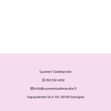
Suomen Taidetarvike
050 592 4392
info@suomentaidetarvike.fi
Vapaudentie 56 A 101, 60100 Seinäjoki