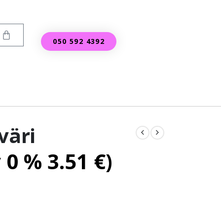
050 592 4392
väri
v 0 %
3.51
€
)