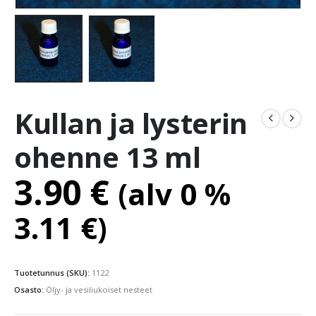
Kullan ja lysterin
ohenne 13 ml
3.90
€
(alv 0 %
3.11
€
)
Tuotetunnus (SKU):
1122
Osasto:
Öljy- ja vesiliukoiset nesteet