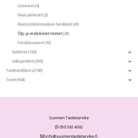
(4)
Lisäaineet
(2)
Muut jauhevärit
(41)
Muut posliininmaalaus- tarvikkeet
(26)
Öljy- ja vesiliukoiset nesteet
(10)
Puhdistusaineet
(163)
Siveltimet
(395)
Valkoposliinit
(2750)
Taidetarvikkeet
(904)
Tussit
Suomen Taidetarvike
050 592 4392
info@suomentaidetarvike.fi