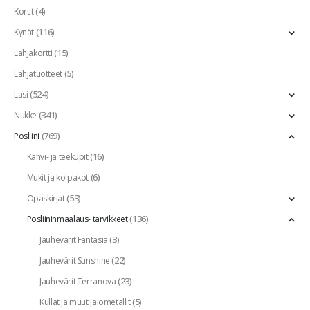
(4)
Kortit
(116)
Kynät
(15)
Lahjakortti
(5)
Lahjatuotteet
(524)
Lasi
(341)
Nukke
(769)
Posliini
(16)
Kahvi- ja teekupit
(6)
Mukit ja kolpakot
(53)
Opaskirjat
(136)
Posliininmaalaus- tarvikkeet
(3)
Jauhevärit Fantasia
(22)
Jauhevärit Sunshine
(23)
Jauhevärit Terranova
(5)
Kullat ja muut jalometallit