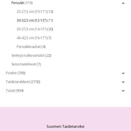
(115)
Peruukit
(13)
25-27,5 cm (10-11")
(71)
30-32,5 cm (12-13")
(20)
35-37,5 cm (14-15")
(7)
40-42,5 cm (16-17")
(4)
Peruukkinauhat
(22)
Seeleys nukkevartalot
(7)
Seisomatelineet
(769)
Posliini
(2750)
Taidetarvikkeet
(904)
Tussit
Suomen Taidetarvike