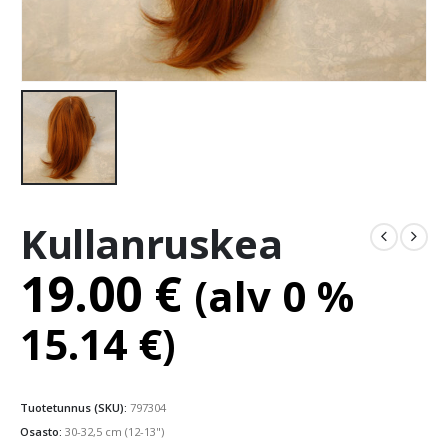
Kullanruskea
19.00
€
(alv 0 %
15.14
€
)
Tuotetunnus (SKU):
797304
Osasto:
30-32,5 cm (12-13")