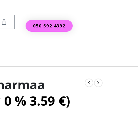
050 592 4392
 harmaa
v 0 %
3.59
€
)