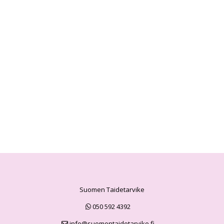
Suomen Taidetarvike
050 592 4392
info@suomentaidetarvike.fi