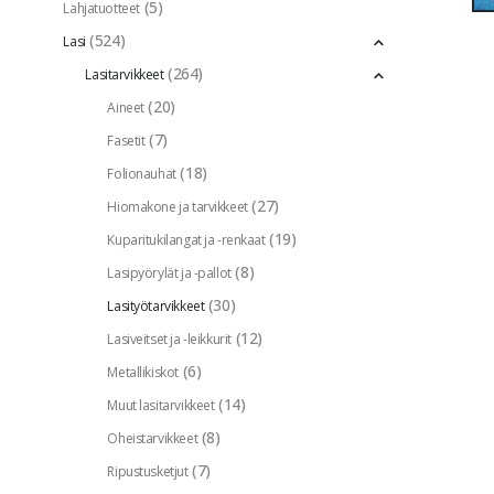
(5)
Lahjatuotteet
(524)
Lasi
(264)
Lasitarvikkeet
(20)
Aineet
(7)
Fasetit
(18)
Folionauhat
(27)
Hiomakone ja tarvikkeet
(19)
Kuparitukilangat ja -renkaat
(8)
Lasipyörylät ja -pallot
(30)
Lasityötarvikkeet
(12)
Lasiveitset ja -leikkurit
(6)
Metallikiskot
(14)
Muut lasitarvikkeet
(8)
Oheistarvikkeet
(7)
Ripustusketjut