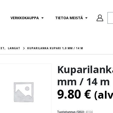
VERKKOKAUPPA
TIETOA MEISTÄ
EET
,
LANGAT
KUPARILANKA KUPARI 1,0 MM / 14 M
Kuparilank
mm / 14 m
9.80
€
(al
Tuotetunnus (SKU):
4104