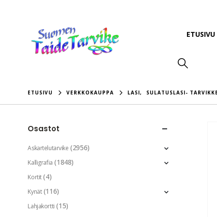
ETUSIVU
ETUSIVU
VERKKOKAUPPA
LASI
,
SULATUSLASI- TARVIKK
Osastot
(2956)
Askartelutarvike
(1848)
Kalligrafia
(4)
Kortit
(116)
Kynät
(15)
Lahjakortti