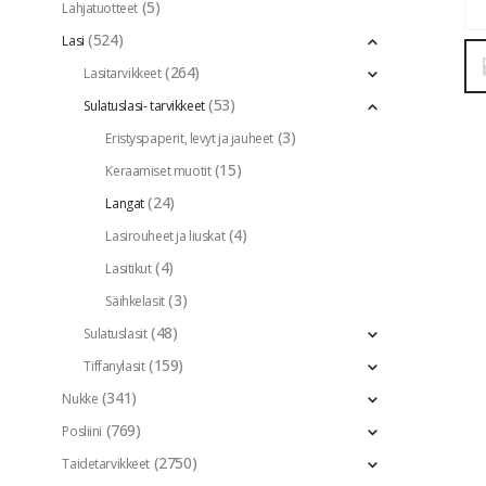
(5)
Lahjatuotteet
(524)
Lasi
(264)
Lasitarvikkeet
(53)
Sulatuslasi- tarvikkeet
(3)
Eristyspaperit, levyt ja jauheet
(15)
Keraamiset muotit
(24)
Langat
(4)
Lasirouheet ja liuskat
(4)
Lasitikut
(3)
Säihkelasit
(48)
Sulatuslasit
(159)
Tiffanylasit
(341)
Nukke
(769)
Posliini
(2750)
Taidetarvikkeet