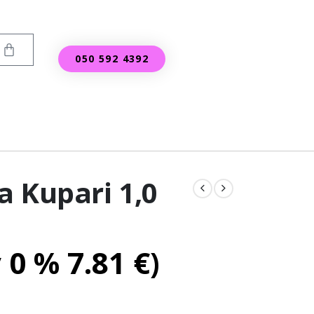
050 592 4392
a Kupari 1,0
v 0 %
7.81
€
)