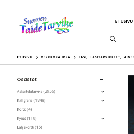
ETUSIVU
ETUSIVU
VERKKOKAUPPA
LASI
,
LASITARVIKKEET
,
AINE
Osastot
(2956)
Askartelutarvike
(1848)
Kalligrafia
(4)
Kortit
(116)
Kynät
(15)
Lahjakortti