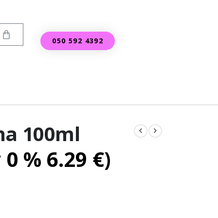
050 592 4392
na 100ml
v 0 %
6.29
€
)