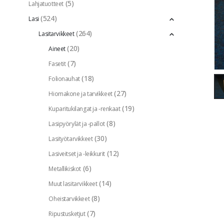
(5)
Lahjatuotteet
(524)
Lasi
(264)
Lasitarvikkeet
(20)
Aineet
(7)
Fasetit
(18)
Folionauhat
(27)
Hiomakone ja tarvikkeet
(19)
Kuparitukilangat ja -renkaat
(8)
Lasipyörylät ja -pallot
(30)
Lasityötarvikkeet
(12)
Lasiveitset ja -leikkurit
(6)
Metallikiskot
(14)
Muut lasitarvikkeet
(8)
Oheistarvikkeet
(7)
Ripustusketjut