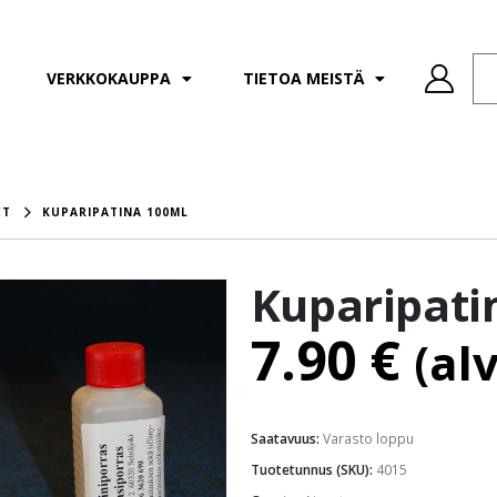
VERKKOKAUPPA
TIETOA MEISTÄ
ET
KUPARIPATINA 100ML
Kuparipati
7.90
€
(al
Saatavuus:
Varasto loppu
Tuotetunnus (SKU):
4015