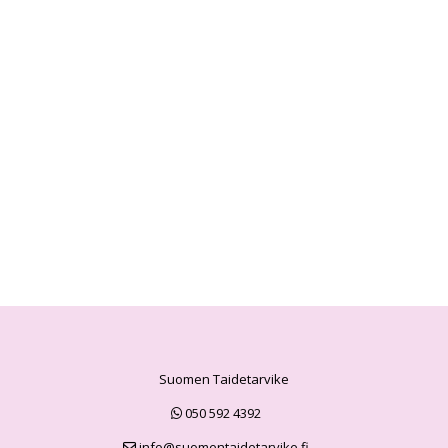
Suomen Taidetarvike
050 592 4392
info@suomentaidetarvike.fi