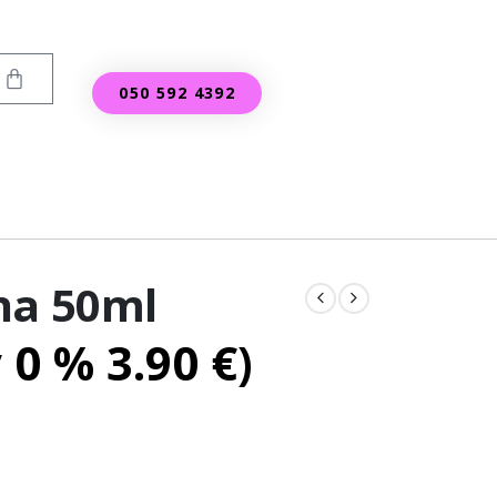
050 592 4392
na 50ml
v 0 %
3.90
€
)