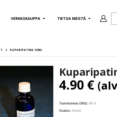
VERKKOKAUPPA
TIETOA MEISTÄ
ET
KUPARIPATINA 50ML
Kuparipati
4.90
€
(al
Tuotetunnus (SKU):
4014
Osasto:
Aineet