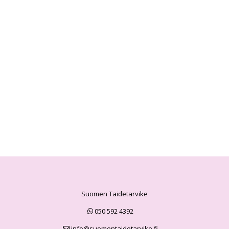
Suomen Taidetarvike
050 592 4392
info@suomentaidetarvike.fi