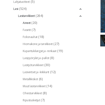
(5)
Lahjatuotteet
(524)
Lasi
(264)
Lasitarvikkeet
(20)
Aineet
(7)
Fasetit
(18)
Folionauhat
(27)
Hiomakone ja tarvikkeet
(19)
Kuparitukilangat ja -renkaat
(8)
Lasipyörylät ja -pallot
(30)
Lasityötarvikkeet
(12)
Lasiveitset ja -leikkurit
(6)
Metallikiskot
(14)
Muut lasitarvikkeet
(8)
Oheistarvikkeet
(7)
Ripustusketjut