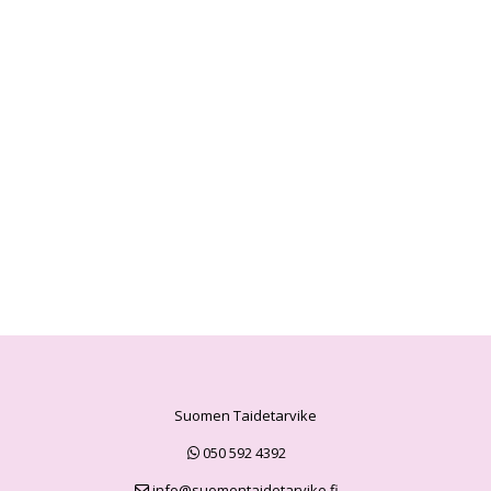
Suomen Taidetarvike
050 592 4392
info@suomentaidetarvike.fi