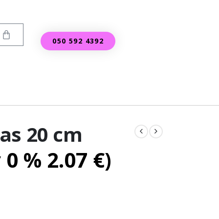
050 592 4392
as 20 cm
v 0 %
2.07
€
)