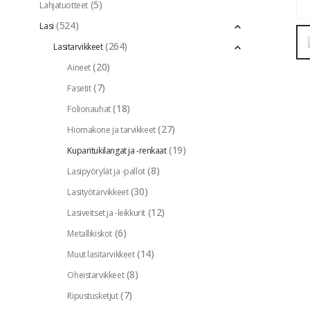
(5)
Lahjatuotteet
(524)
Lasi
(264)
Lasitarvikkeet
(20)
Aineet
(7)
Fasetit
(18)
Folionauhat
(27)
Hiomakone ja tarvikkeet
(19)
Kuparitukilangat ja -renkaat
(8)
Lasipyörylät ja -pallot
(30)
Lasityötarvikkeet
(12)
Lasiveitset ja -leikkurit
(6)
Metallikiskot
(14)
Muut lasitarvikkeet
(8)
Oheistarvikkeet
(7)
Ripustusketjut