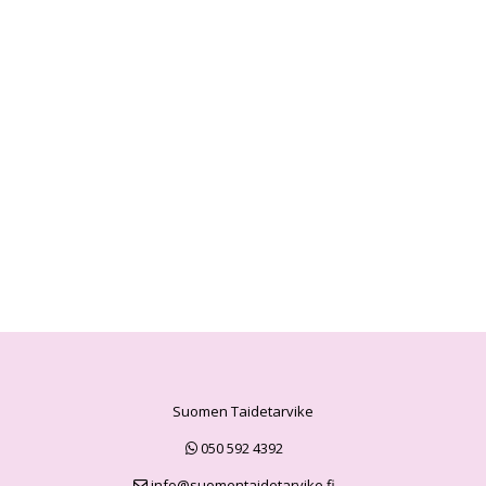
Suomen Taidetarvike
050 592 4392
info@suomentaidetarvike.fi