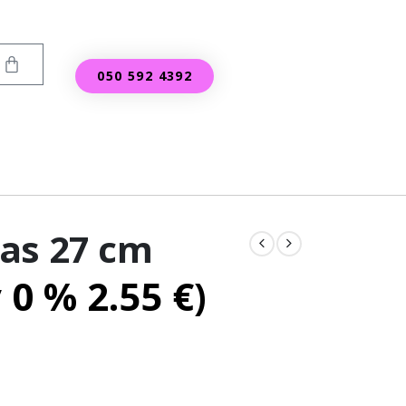
050 592 4392
as 27 cm
v 0 %
2.55
€
)