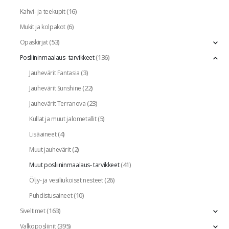
(16)
Kahvi- ja teekupit
(6)
Mukit ja kolpakot
(53)
Opaskirjat
(136)
Posliininmaalaus- tarvikkeet
(3)
Jauhevärit Fantasia
(22)
Jauhevärit Sunshine
(23)
Jauhevärit Terranova
(5)
Kullat ja muut jalometallit
(4)
Lisäaineet
(2)
Muut jauhevärit
(41)
Muut posliininmaalaus- tarvikkeet
(26)
Öljy- ja vesiliukoiset nesteet
(10)
Puhdistusaineet
(163)
Siveltimet
(395)
Valkoposliinit