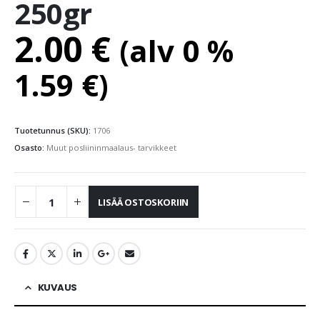
250gr
2.00
€
(alv 0 %
1.59
€
)
Tuotetunnus (SKU):
1706
Osasto:
Muut posliininmaalaus- tarvikkeet
LISÄÄ OSTOSKORIIN
KUVAUS