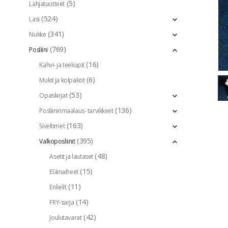
(5)
Lahjatuotteet
(524)
Lasi
(341)
Nukke
(769)
Posliini
(16)
Kahvi- ja teekupit
(6)
Mukit ja kolpakot
(53)
Opaskirjat
(136)
Posliininmaalaus- tarvikkeet
(163)
Siveltimet
(395)
Valkoposliinit
(48)
Asetit ja lautaset
(15)
Eläinaiheet
(11)
Enkelit
(14)
FRY-sarja
(42)
Joulutavarat