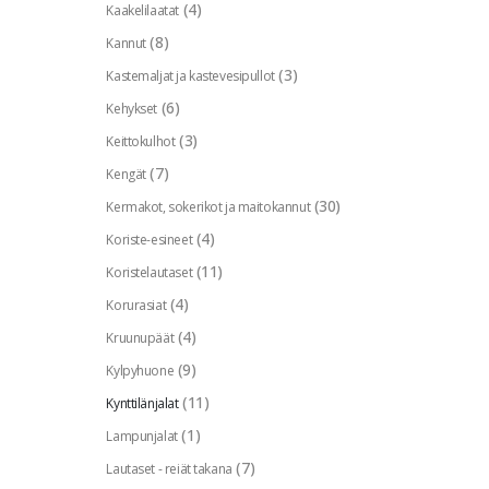
(4)
Kaakelilaatat
(8)
Kannut
(3)
Kastemaljat ja kastevesipullot
(6)
Kehykset
(3)
Keittokulhot
(7)
Kengät
(30)
Kermakot, sokerikot ja maitokannut
(4)
Koriste-esineet
(11)
Koristelautaset
(4)
Korurasiat
(4)
Kruunupäät
(9)
Kylpyhuone
(11)
Kynttilänjalat
(1)
Lampunjalat
(7)
Lautaset - reiät takana