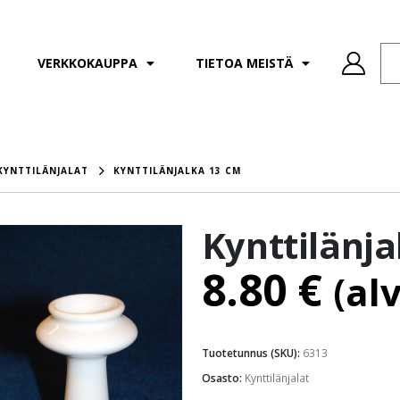
VERKKOKAUPPA
TIETOA MEISTÄ
KYNTTILÄNJALAT
KYNTTILÄNJALKA 13 CM
Kynttilänja
8.80
€
(al
Tuotetunnus (SKU):
6313
Osasto:
Kynttilänjalat