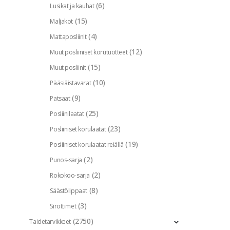
(6)
Lusikat ja kauhat
(15)
Maljakot
(4)
Mattaposliinit
(12)
Muut posliiniset korutuotteet
(15)
Muut posliinit
(10)
Pääsiäistavarat
(9)
Patsaat
(25)
Posliinilaatat
(23)
Posliiniset korulaatat
(19)
Posliiniset korulaatat reiällä
(2)
Punos-sarja
(2)
Rokokoo-sarja
(8)
Säästölippaat
(3)
Sirottimet
(2750)
Taidetarvikkeet