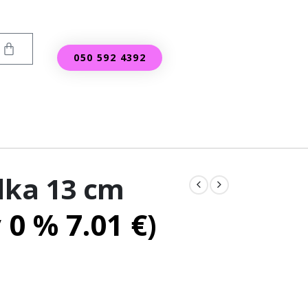
050 592 4392
lka 13 cm
v 0 %
7.01
€
)