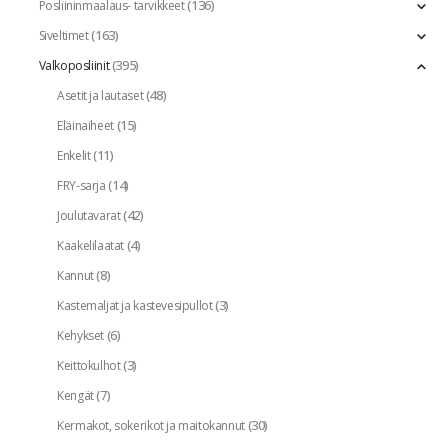
(136)
Posliininmaalaus- tarvikkeet
(163)
Siveltimet
(395)
Valkoposliinit
(48)
Asetit ja lautaset
(15)
Eläinaiheet
(11)
Enkelit
(14)
FRY-sarja
(42)
Joulutavarat
(4)
Kaakelilaatat
(8)
Kannut
(3)
Kastemaljat ja kastevesipullot
(6)
Kehykset
(3)
Keittokulhot
(7)
Kengät
(30)
Kermakot, sokerikot ja maitokannut