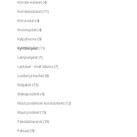
(4)
Koriste-esineet
(11)
Koristelautaset
(4)
Korurasiat
(4)
Kruunupäät
(9)
Kylpyhuone
(11)
Kynttilänjalat
(1)
Lampunjalat
(7)
Lautaset - reiät takana
(6)
Lusikat ja kauhat
(15)
Maljakot
(4)
Mattaposliinit
(12)
Muut posliiniset korutuotteet
(15)
Muut posliinit
(10)
Pääsiäistavarat
(9)
Patsaat