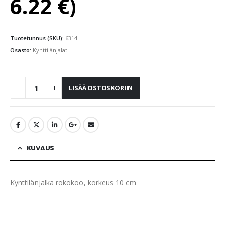
6.22
€
)
Tuotetunnus (SKU):
6314
Osasto:
Kynttilänjalat
LISÄÄ OSTOSKORIIN
KUVAUS
Kynttilänjalka rokokoo, korkeus 10 cm