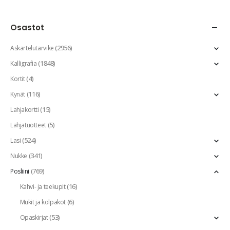
Osastot
(2956)
Askartelutarvike
(1848)
Kalligrafia
(4)
Kortit
(116)
Kynät
(15)
Lahjakortti
(5)
Lahjatuotteet
(524)
Lasi
(341)
Nukke
(769)
Posliini
(16)
Kahvi- ja teekupit
(6)
Mukit ja kolpakot
(53)
Opaskirjat