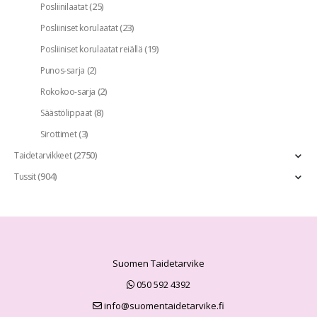
(25)
Posliinilaatat
(23)
Posliiniset korulaatat
(19)
Posliiniset korulaatat reiällä
(2)
Punos-sarja
(2)
Rokokoo-sarja
(8)
Säästölippaat
(3)
Sirottimet
(2750)
Taidetarvikkeet
(904)
Tussit
Suomen Taidetarvike
050 592 4392
info@suomentaidetarvike.fi