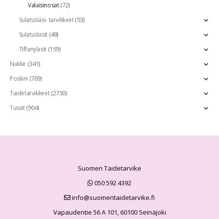
(72)
Valaisinosat
(53)
Sulatuslasi- tarvikkeet
(48)
Sulatuslasit
(159)
Tiffanylasit
(341)
Nukke
(769)
Posliini
(2750)
Taidetarvikkeet
(904)
Tussit
Suomen Taidetarvike
050 592 4392
info@suomentaidetarvike.fi
Vapaudentie 56 A 101, 60100 Seinäjoki