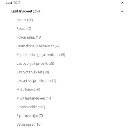
(524)
Lasi
(264)
Lasitarvikkeet
(20)
Aineet
(7)
Fasetit
(18)
Folionauhat
(27)
Hiomakone ja tarvikkeet
(19)
Kuparitukilangat ja -renkaat
(8)
Lasipyörylät ja -pallot
(30)
Lasityötarvikkeet
(12)
Lasiveitset ja -leikkurit
(6)
Metallikiskot
(14)
Muut lasitarvikkeet
(8)
Oheistarvikkeet
(7)
Ripustusketjut
(16)
Valaisinjalat