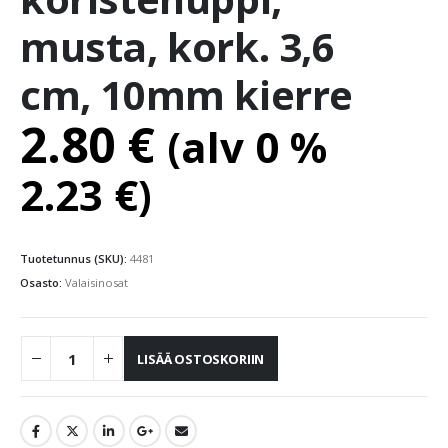
musta, kork. 3,6
cm, 10mm kierre
2.80
€
(alv 0 %
2.23
€
)
Tuotetunnus (SKU):
4481
Osasto:
Valaisinosat
LISÄÄ OSTOSKORIIN