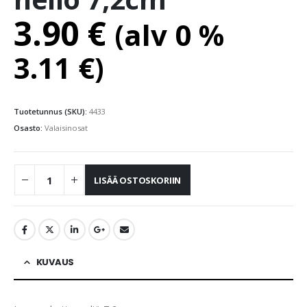
3.90
€
(alv 0 %
3.11
€
)
Tuotetunnus (SKU):
4433
Osasto:
Valaisinosat
LISÄÄ OSTOSKORIIN
KUVAUS