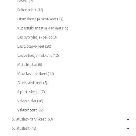
(7)
Fasetit
(18)
Folionauhat
(27)
Hiomakone ja tarvikkeet
(19)
Kuparitukilangat ja -renkaat
(8)
Lasipyörylät ja -pallot
(30)
Lasityötarvikkeet
(12)
Lasiveitset ja -leikkurit
(6)
Metallikiskot
(14)
Muut lasitarvikkeet
(8)
Oheistarvikkeet
(7)
Ripustusketjut
(16)
Valaisinjalat
(72)
Valaisinosat
(53)
Sulatuslasi- tarvikkeet
(48)
Sulatuslasit