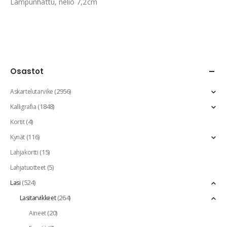
Lampunhattu, neliö 7,2cm
Osastot
(2956)
Askartelutarvike
(1848)
Kalligrafia
(4)
Kortit
(116)
Kynät
(15)
Lahjakortti
(5)
Lahjatuotteet
(524)
Lasi
(264)
Lasitarvikkeet
(20)
Aineet