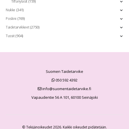
(159)
Tiffanylasit
(341)
Nukke
(769)
Posliini
(2750)
Taidetarvikkeet
(904)
Tussit
Suomen Taidetarvike
050 592 4392
info@suomentaidetarvike.fi
Vapaudentie 56 A 101, 60100 Seinäjoki
© Tekijänoikeudet 2026. Kaikki oikeudet pidätetään.