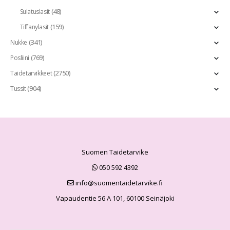
(48)
Sulatuslasit
(159)
Tiffanylasit
(341)
Nukke
(769)
Posliini
(2750)
Taidetarvikkeet
(904)
Tussit
Suomen Taidetarvike
050 592 4392
info@suomentaidetarvike.fi
Vapaudentie 56 A 101, 60100 Seinäjoki