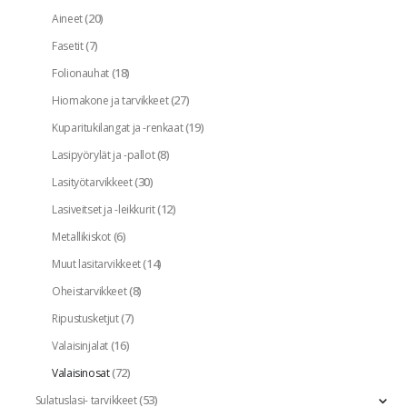
(20)
Aineet
(7)
Fasetit
(18)
Folionauhat
(27)
Hiomakone ja tarvikkeet
(19)
Kuparitukilangat ja -renkaat
(8)
Lasipyörylät ja -pallot
(30)
Lasityötarvikkeet
(12)
Lasiveitset ja -leikkurit
(6)
Metallikiskot
(14)
Muut lasitarvikkeet
(8)
Oheistarvikkeet
(7)
Ripustusketjut
(16)
Valaisinjalat
(72)
Valaisinosat
(53)
Sulatuslasi- tarvikkeet