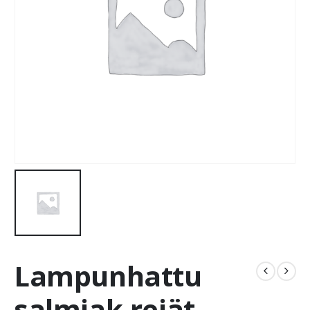
Lampunhattu
salmiak.reiät