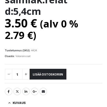
d:5,4cm
3.50
€
(alv 0 %
2.79
€
)
Tuotetunnus (SKU):
4424
Osasto:
Valaisinosat
LISÄÄ OSTOSKORIIN
KUVAUS