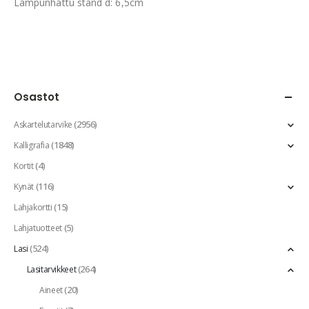
Lampunhattu stand d: 6,5cm
Osastot
(2956)
Askartelutarvike
(1848)
Kalligrafia
(4)
Kortit
(116)
Kynät
(15)
Lahjakortti
(5)
Lahjatuotteet
(524)
Lasi
(264)
Lasitarvikkeet
(20)
Aineet