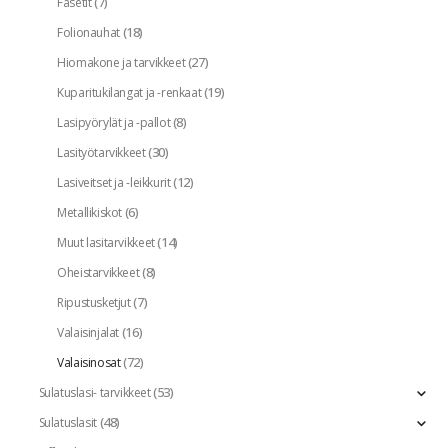
(7)
Fasetit
(18)
Folionauhat
(27)
Hiomakone ja tarvikkeet
(19)
Kuparitukilangat ja -renkaat
(8)
Lasipyörylät ja -pallot
(30)
Lasityötarvikkeet
(12)
Lasiveitset ja -leikkurit
(6)
Metallikiskot
(14)
Muut lasitarvikkeet
(8)
Oheistarvikkeet
(7)
Ripustusketjut
(16)
Valaisinjalat
(72)
Valaisinosat
(53)
Sulatuslasi- tarvikkeet
(48)
Sulatuslasit