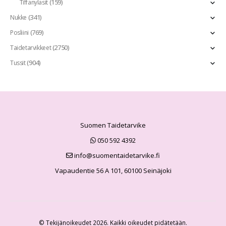
(159)
Tiffanylasit
(341)
Nukke
(769)
Posliini
(2750)
Taidetarvikkeet
(904)
Tussit
Suomen Taidetarvike
050 592 4392
info@suomentaidetarvike.fi
Vapaudentie 56 A 101, 60100 Seinäjoki
© Tekijänoikeudet 2026. Kaikki oikeudet pidätetään.