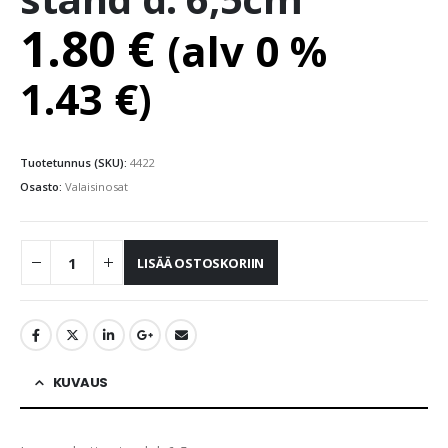
1.80
€
(alv 0 %
1.43
€
)
Tuotetunnus (SKU):
4422
Osasto:
Valaisinosat
LISÄÄ OSTOSKORIIN
KUVAUS