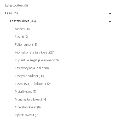
(5)
Lahjatuotteet
(524)
Lasi
(264)
Lasitarvikkeet
(20)
Aineet
(7)
Fasetit
(18)
Folionauhat
(27)
Hiomakone ja tarvikkeet
(19)
Kuparitukilangat ja -renkaat
(8)
Lasipyörylät ja -pallot
(30)
Lasityötarvikkeet
(12)
Lasiveitset ja -leikkurit
(6)
Metallikiskot
(14)
Muut lasitarvikkeet
(8)
Oheistarvikkeet
(7)
Ripustusketjut