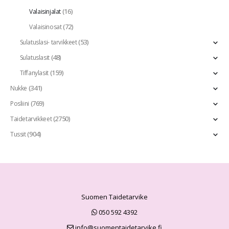
(16)
Valaisinjalat
(72)
Valaisinosat
(53)
Sulatuslasi- tarvikkeet
(48)
Sulatuslasit
(159)
Tiffanylasit
(341)
Nukke
(769)
Posliini
(2750)
Taidetarvikkeet
(904)
Tussit
Suomen Taidetarvike
050 592 4392
info@suomentaidetarvike.fi