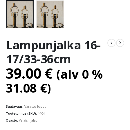
Lampunjalka 16-
17/33-36cm
39.00
€
(alv 0 %
31.08
€
)
Saatavuus:
Varasto loppu
Tuotetunnus (SKU):
4404
Osasto:
Valaisinjalat