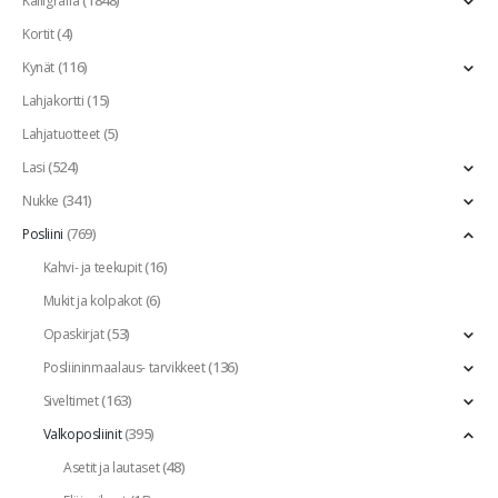
(1848)
Kalligrafia
(4)
Kortit
(116)
Kynät
(15)
Lahjakortti
(5)
Lahjatuotteet
(524)
Lasi
(341)
Nukke
(769)
Posliini
(16)
Kahvi- ja teekupit
(6)
Mukit ja kolpakot
(53)
Opaskirjat
(136)
Posliininmaalaus- tarvikkeet
(163)
Siveltimet
(395)
Valkoposliinit
(48)
Asetit ja lautaset