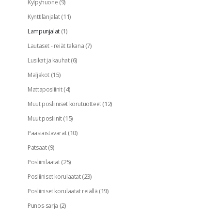
(9)
Kylpyhuone
(11)
Kynttilänjalat
(1)
Lampunjalat
(7)
Lautaset - reiät takana
(6)
Lusikat ja kauhat
(15)
Maljakot
(4)
Mattaposliinit
(12)
Muut posliiniset korutuotteet
(15)
Muut posliinit
(10)
Pääsiäistavarat
(9)
Patsaat
(25)
Posliinilaatat
(23)
Posliiniset korulaatat
(19)
Posliiniset korulaatat reiällä
(2)
Punos-sarja