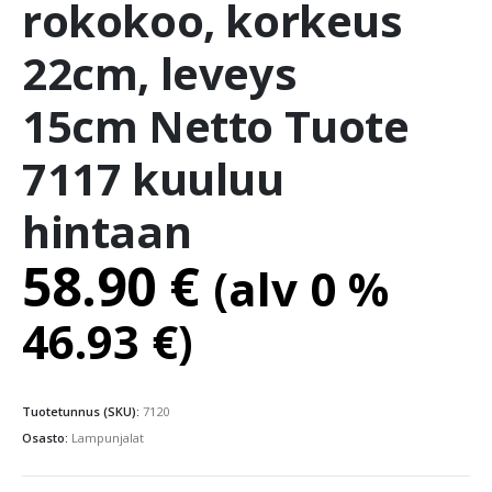
rokokoo, korkeus
22cm, leveys
15cm Netto Tuote
7117 kuuluu
hintaan
58.90
€
(alv 0 %
46.93
€
)
Tuotetunnus (SKU):
7120
Osasto:
Lampunjalat