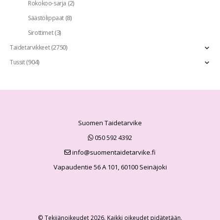
(2)
Rokokoo-sarja
(8)
Säästölippaat
(3)
Sirottimet
(2750)
Taidetarvikkeet
(904)
Tussit
Suomen Taidetarvike
050 592 4392
info@suomentaidetarvike.fi
Vapaudentie 56 A 101, 60100 Seinäjoki
© Tekijänoikeudet 2026. Kaikki oikeudet pidätetään.