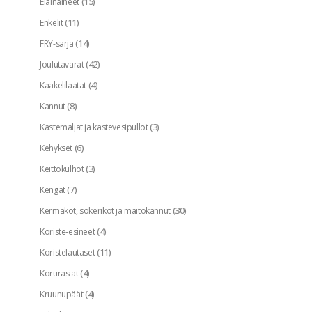
(15)
Eläinaiheet
(11)
Enkelit
(14)
FRY-sarja
(42)
Joulutavarat
(4)
Kaakelilaatat
(8)
Kannut
(3)
Kastemaljat ja kastevesipullot
(6)
Kehykset
(3)
Keittokulhot
(7)
Kengät
(30)
Kermakot, sokerikot ja maitokannut
(4)
Koriste-esineet
(11)
Koristelautaset
(4)
Korurasiat
(4)
Kruunupäät