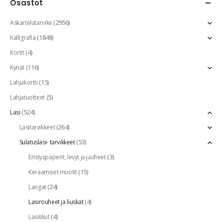
Osastot
(2956)
Askartelutarvike
(1848)
Kalligrafia
(4)
Kortit
(116)
Kynät
(15)
Lahjakortti
(5)
Lahjatuotteet
(524)
Lasi
(264)
Lasitarvikkeet
(53)
Sulatuslasi- tarvikkeet
(3)
Eristyspaperit, levyt ja jauheet
(15)
Keraamiset muotit
(24)
Langat
(4)
Lasirouheet ja liuskat
(4)
Lasitikut