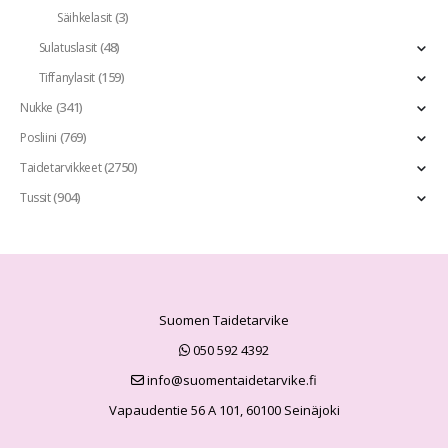
(3)
Säihkelasit
(48)
Sulatuslasit
(159)
Tiffanylasit
(341)
Nukke
(769)
Posliini
(2750)
Taidetarvikkeet
(904)
Tussit
Suomen Taidetarvike
050 592 4392
info@suomentaidetarvike.fi
Vapaudentie 56 A 101, 60100 Seinäjoki