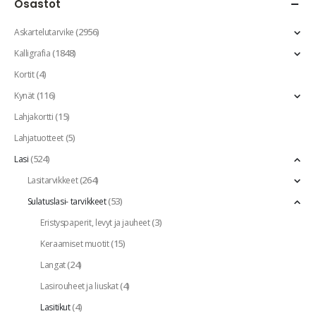
Osastot
(2956)
Askartelutarvike
(1848)
Kalligrafia
(4)
Kortit
(116)
Kynät
(15)
Lahjakortti
(5)
Lahjatuotteet
(524)
Lasi
(264)
Lasitarvikkeet
(53)
Sulatuslasi- tarvikkeet
(3)
Eristyspaperit, levyt ja jauheet
(15)
Keraamiset muotit
(24)
Langat
(4)
Lasirouheet ja liuskat
(4)
Lasitikut