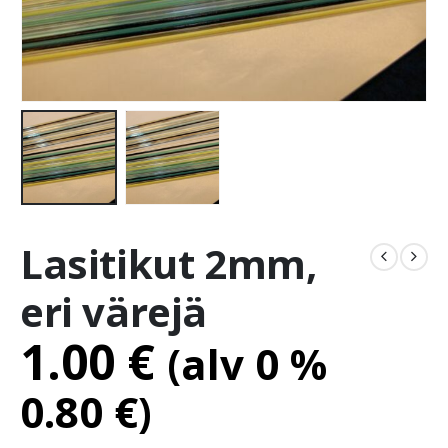
Lasitikut 2mm,
eri värejä
1.00
€
(alv 0 %
0.80
€
)