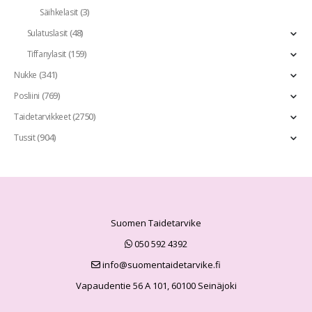
(3)
Säihkelasit
(48)
Sulatuslasit
(159)
Tiffanylasit
(341)
Nukke
(769)
Posliini
(2750)
Taidetarvikkeet
(904)
Tussit
Suomen Taidetarvike
050 592 4392
info@suomentaidetarvike.fi
Vapaudentie 56 A 101, 60100 Seinäjoki