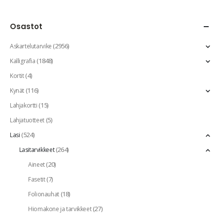
Osastot
(2956)
Askartelutarvike
(1848)
Kalligrafia
(4)
Kortit
(116)
Kynät
(15)
Lahjakortti
(5)
Lahjatuotteet
(524)
Lasi
(264)
Lasitarvikkeet
(20)
Aineet
(7)
Fasetit
(18)
Folionauhat
(27)
Hiomakone ja tarvikkeet