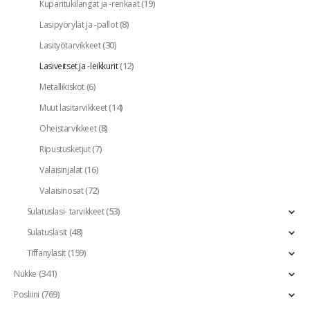
(19)
Kuparitukilangat ja -renkaat
(8)
Lasipyörylät ja -pallot
(30)
Lasityötarvikkeet
(12)
Lasiveitset ja -leikkurit
(6)
Metallikiskot
(14)
Muut lasitarvikkeet
(8)
Oheistarvikkeet
(7)
Ripustusketjut
(16)
Valaisinjalat
(72)
Valaisinosat
(53)
Sulatuslasi- tarvikkeet
(48)
Sulatuslasit
(159)
Tiffanylasit
(341)
Nukke
(769)
Posliini