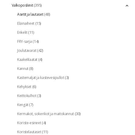
(395)
Valkoposliinit
(48)
Asetit ja lautaset
(15)
Eläinaiheet
(11)
Enkelit
(14)
FRY-sarja
(42)
Joulutavarat
(4)
Kaakelilaatat
(8)
Kannut
(3)
Kastemaljat ja kastevesipullot
(6)
Kehykset
(3)
Keittokulhot
(7)
Kengät
(30)
Kermakot, sokerikot ja maitokannut
(4)
Koriste-esineet
(11)
Koristelautaset