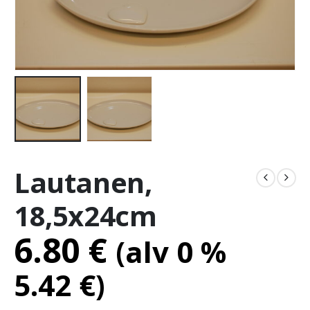
Lautanen,
18,5x24cm
6.80
€
(alv 0 %
5.42
€
)