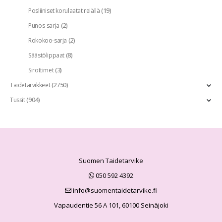
(19)
Posliiniset korulaatat reiällä
(2)
Punos-sarja
(2)
Rokokoo-sarja
(8)
Säästölippaat
(3)
Sirottimet
(2750)
Taidetarvikkeet
(904)
Tussit
Suomen Taidetarvike
050 592 4392
info@suomentaidetarvike.fi
Vapaudentie 56 A 101, 60100 Seinäjoki