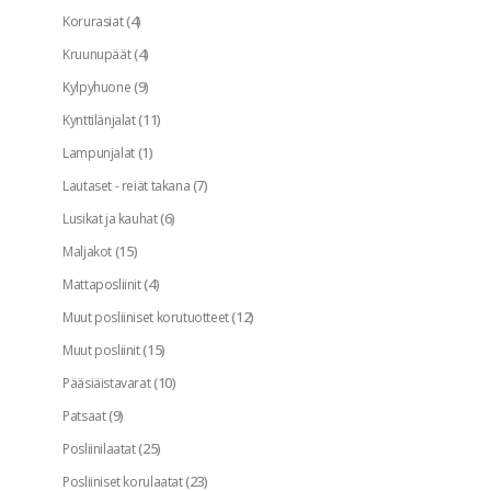
(4)
Korurasiat
(4)
Kruunupäät
(9)
Kylpyhuone
(11)
Kynttilänjalat
(1)
Lampunjalat
(7)
Lautaset - reiät takana
(6)
Lusikat ja kauhat
(15)
Maljakot
(4)
Mattaposliinit
(12)
Muut posliiniset korutuotteet
(15)
Muut posliinit
(10)
Pääsiäistavarat
(9)
Patsaat
(25)
Posliinilaatat
(23)
Posliiniset korulaatat