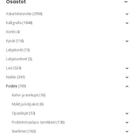
Osastot
(2956)
Askartelutarvike
(1848)
Kalligrafia
(4)
Kortit
(116)
Kynät
(15)
Lahjakortti
(5)
Lahjatuotteet
(524)
Lasi
(341)
Nukke
(769)
Posliini
(16)
Kahvi- ja teekupit
(6)
Mukit ja kolpakot
(53)
Opaskirjat
(136)
Posliininmaalaus- tarvikkeet
(163)
Siveltimet