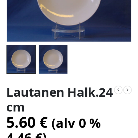
Lautanen Halk.24
cm
5.60
€
(alv 0 %
4.46
€
)