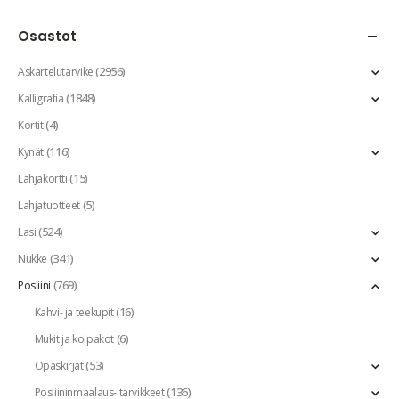
Osastot
(2956)
Askartelutarvike
(1848)
Kalligrafia
(4)
Kortit
(116)
Kynät
(15)
Lahjakortti
(5)
Lahjatuotteet
(524)
Lasi
(341)
Nukke
(769)
Posliini
(16)
Kahvi- ja teekupit
(6)
Mukit ja kolpakot
(53)
Opaskirjat
(136)
Posliininmaalaus- tarvikkeet