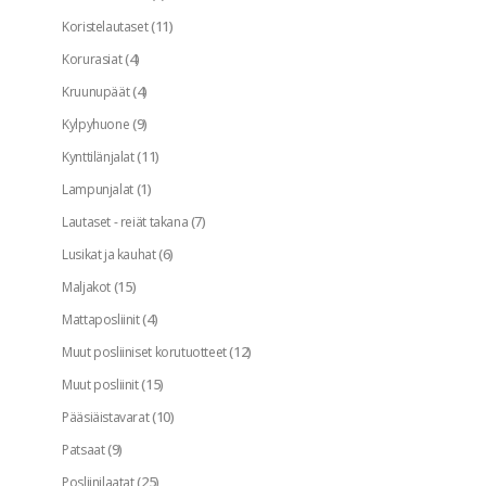
(11)
Koristelautaset
(4)
Korurasiat
(4)
Kruunupäät
(9)
Kylpyhuone
(11)
Kynttilänjalat
(1)
Lampunjalat
(7)
Lautaset - reiät takana
(6)
Lusikat ja kauhat
(15)
Maljakot
(4)
Mattaposliinit
(12)
Muut posliiniset korutuotteet
(15)
Muut posliinit
(10)
Pääsiäistavarat
(9)
Patsaat
(25)
Posliinilaatat