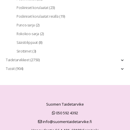
(23)
Posliiniset korulaatat
(19)
Posliiniset korulaatat reiällä
(2)
Punos-sarja
(2)
Rokokoo-sarja
(8)
Säästölippaat
(3)
Sirottimet
(2750)
Taidetarvikkeet
(904)
Tussit
Suomen Taidetarvike
050 592 4392
info@suomentaidetarvike.fi