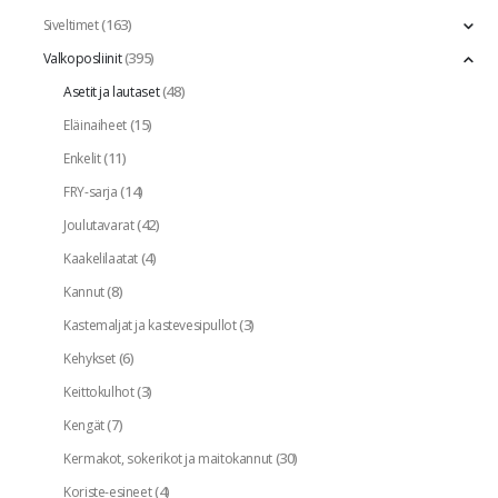
(163)
Siveltimet
(395)
Valkoposliinit
(48)
Asetit ja lautaset
(15)
Eläinaiheet
(11)
Enkelit
(14)
FRY-sarja
(42)
Joulutavarat
(4)
Kaakelilaatat
(8)
Kannut
(3)
Kastemaljat ja kastevesipullot
(6)
Kehykset
(3)
Keittokulhot
(7)
Kengät
(30)
Kermakot, sokerikot ja maitokannut
(4)
Koriste-esineet