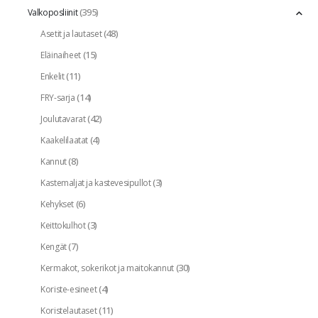
(395)
Valkoposliinit
(48)
Asetit ja lautaset
(15)
Eläinaiheet
(11)
Enkelit
(14)
FRY-sarja
(42)
Joulutavarat
(4)
Kaakelilaatat
(8)
Kannut
(3)
Kastemaljat ja kastevesipullot
(6)
Kehykset
(3)
Keittokulhot
(7)
Kengät
(30)
Kermakot, sokerikot ja maitokannut
(4)
Koriste-esineet
(11)
Koristelautaset