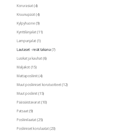
(4)
Korurasiat
(4)
Kruunupäät
(9)
Kylpyhuone
(11)
Kynttilänjalat
(1)
Lampunjalat
(7)
Lautaset - reiät takana
(6)
Lusikat ja kauhat
(15)
Maljakot
(4)
Mattaposliinit
(12)
Muut posliiniset korutuotteet
(15)
Muut posliinit
(10)
Pääsiäistavarat
(9)
Patsaat
(25)
Posliinilaatat
(23)
Posliiniset korulaatat