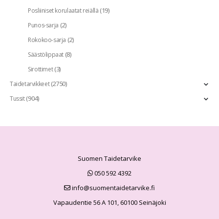
(19)
Posliiniset korulaatat reiällä
(2)
Punos-sarja
(2)
Rokokoo-sarja
(8)
Säästölippaat
(3)
Sirottimet
(2750)
Taidetarvikkeet
(904)
Tussit
Suomen Taidetarvike
050 592 4392
info@suomentaidetarvike.fi
Vapaudentie 56 A 101, 60100 Seinäjoki