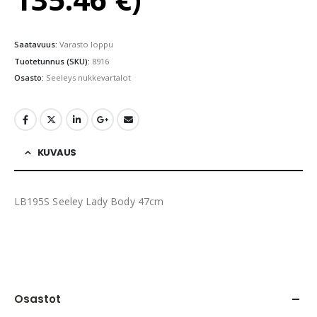
Saatavuus:
Varasto loppu
Tuotetunnus (SKU):
8916
Osasto:
Seeleys nukkevartalot
KUVAUS
LB195S Seeley Lady Body 47cm
Osastot