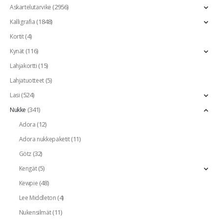
(2956)
Askartelutarvike
(1848)
Kalligrafia
(4)
Kortit
(116)
Kynät
(15)
Lahjakortti
(5)
Lahjatuotteet
(524)
Lasi
(341)
Nukke
(12)
Adora
(11)
Adora nukkepaketit
(32)
Götz
(5)
Kengät
(48)
Kewpie
(4)
Lee Middleton
(11)
Nukensilmät