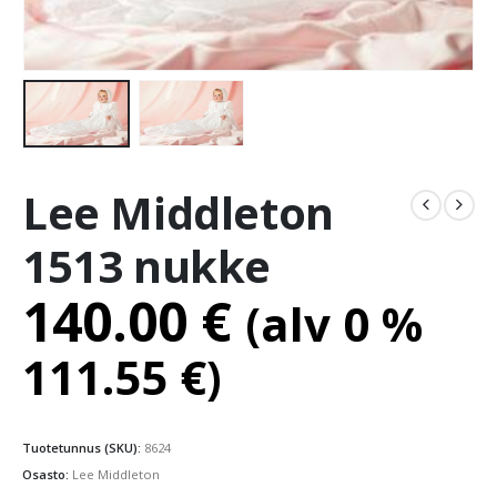
Lee Middleton
1513 nukke
140.00
€
(alv 0 %
111.55
€
)
Tuotetunnus (SKU):
8624
Osasto:
Lee Middleton