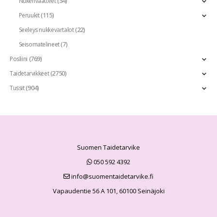
(34)
Nukenvaatteet
(115)
Peruukit
(22)
Seeleys nukkevartalot
(7)
Seisomatelineet
(769)
Posliini
(2750)
Taidetarvikkeet
(904)
Tussit
Suomen Taidetarvike
050 592 4392
info@suomentaidetarvike.fi
Vapaudentie 56 A 101, 60100 Seinäjoki