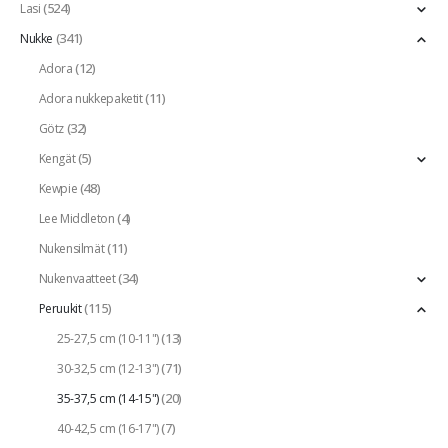
(524)
Lasi
(341)
Nukke
(12)
Adora
(11)
Adora nukkepaketit
(32)
Götz
(5)
Kengät
(48)
Kewpie
(4)
Lee Middleton
(11)
Nukensilmät
(34)
Nukenvaatteet
(115)
Peruukit
(13)
25-27,5 cm (10-11")
(71)
30-32,5 cm (12-13")
(20)
35-37,5 cm (14-15")
(7)
40-42,5 cm (16-17")