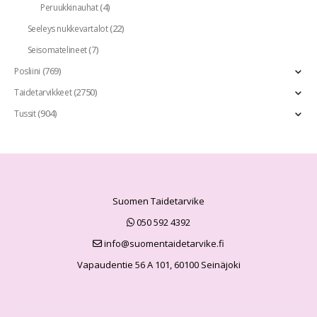
(4)
Peruukkinauhat
(22)
Seeleys nukkevartalot
(7)
Seisomatelineet
(769)
Posliini
(2750)
Taidetarvikkeet
(904)
Tussit
Suomen Taidetarvike
050 592 4392
info@suomentaidetarvike.fi
Vapaudentie 56 A 101, 60100 Seinäjoki