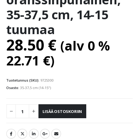
35-37,5 cm, 14-15
tuumaa
28.50
€
(alv 0 %
22.71
€
)
Tuotetunnus (SKU):
9725300
Osasto:
35-37,5 cm (14-15")
LISÄÄ OSTOSKORIIN