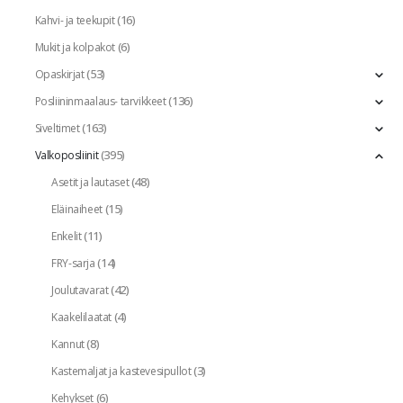
(16)
Kahvi- ja teekupit
(6)
Mukit ja kolpakot
(53)
Opaskirjat
(136)
Posliininmaalaus- tarvikkeet
(163)
Siveltimet
(395)
Valkoposliinit
(48)
Asetit ja lautaset
(15)
Eläinaiheet
(11)
Enkelit
(14)
FRY-sarja
(42)
Joulutavarat
(4)
Kaakelilaatat
(8)
Kannut
(3)
Kastemaljat ja kastevesipullot
(6)
Kehykset