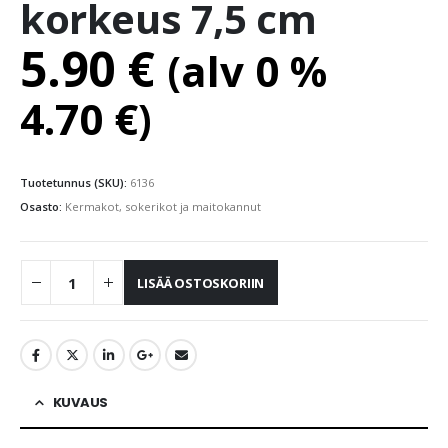
korkeus 7,5 cm
5.90
€
(alv 0 %
4.70
€
)
Tuotetunnus (SKU):
6136
Osasto:
Kermakot, sokerikot ja maitokannut
LISÄÄ OSTOSKORIIN
KUVAUS