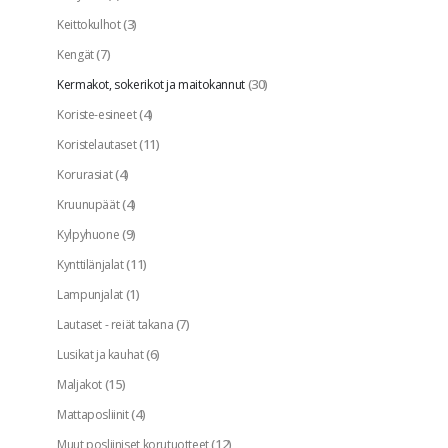
(3)
Keittokulhot
(7)
Kengät
(30)
Kermakot, sokerikot ja maitokannut
(4)
Koriste-esineet
(11)
Koristelautaset
(4)
Korurasiat
(4)
Kruunupäät
(9)
Kylpyhuone
(11)
Kynttilänjalat
(1)
Lampunjalat
(7)
Lautaset - reiät takana
(6)
Lusikat ja kauhat
(15)
Maljakot
(4)
Mattaposliinit
(12)
Muut posliiniset korutuotteet