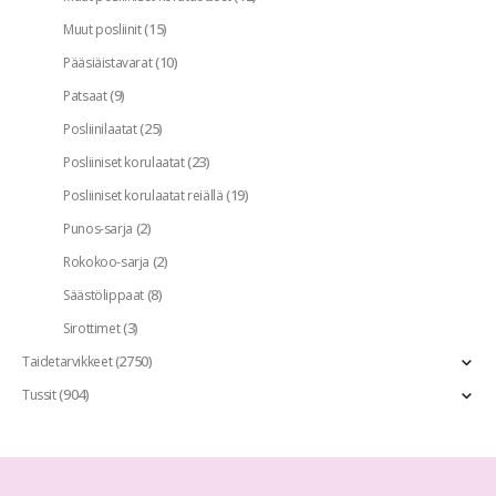
(15)
Muut posliinit
(10)
Pääsiäistavarat
(9)
Patsaat
(25)
Posliinilaatat
(23)
Posliiniset korulaatat
(19)
Posliiniset korulaatat reiällä
(2)
Punos-sarja
(2)
Rokokoo-sarja
(8)
Säästölippaat
(3)
Sirottimet
(2750)
Taidetarvikkeet
(904)
Tussit