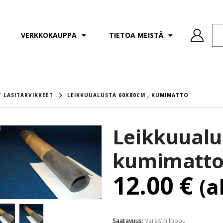
VERKKOKAUPPA
TIETOA MEISTÄ
 LASITARVIKKEET
LEIKKUUALUSTA 60X80CM , KUMIMATTO
Leikkuualu
kumimatt
12.00
€
(a
Saatavuus:
Varasto loppu