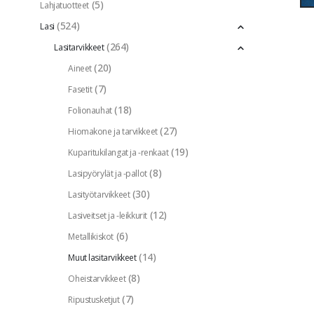
(5)
Lahjatuotteet
(524)
Lasi
(264)
Lasitarvikkeet
(20)
Aineet
(7)
Fasetit
(18)
Folionauhat
(27)
Hiomakone ja tarvikkeet
(19)
Kuparitukilangat ja -renkaat
(8)
Lasipyörylät ja -pallot
(30)
Lasityötarvikkeet
(12)
Lasiveitset ja -leikkurit
(6)
Metallikiskot
(14)
Muut lasitarvikkeet
(8)
Oheistarvikkeet
(7)
Ripustusketjut