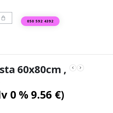
050 592 4392
sta 60x80cm ,
o
lv 0 %
9.56
€
)