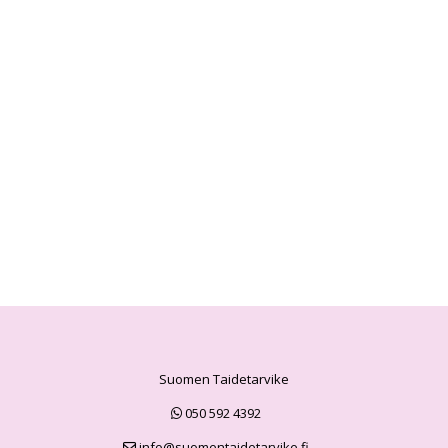
Suomen Taidetarvike
050 592 4392
info@suomentaidetarvike.fi