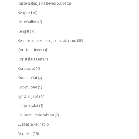
(3)
Kastemaljat ja kastevesipullot
(6)
Kehykset
(3)
Keittokulhot
(7)
Kengät
(30)
Kermakot, sokerikot ja maitokannut
(4)
Koriste-esineet
(11)
Koristelautaset
(4)
Korurasiat
(4)
Kruunupäät
(9)
Kylpyhuone
(11)
Kynttilänjalat
(1)
Lampunjalat
(7)
Lautaset - reiät takana
(6)
Lusikat ja kauhat
(15)
Maljakot