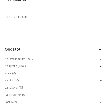
KUVAUS
Lintu 7×10 cm
Osastot
(2956)
Askartelutarvike
(1848)
Kalligrafia
(4)
Kortit
(116)
Kynät
(15)
Lahjakortti
(5)
Lahjatuotteet
(524)
Lasi