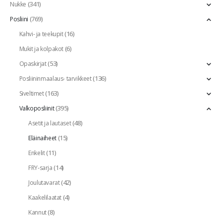
(341)
Nukke
(769)
Posliini
(16)
Kahvi- ja teekupit
(6)
Mukit ja kolpakot
(53)
Opaskirjat
(136)
Posliininmaalaus- tarvikkeet
(163)
Siveltimet
(395)
Valkoposliinit
(48)
Asetit ja lautaset
(15)
Eläinaiheet
(11)
Enkelit
(14)
FRY-sarja
(42)
Joulutavarat
(4)
Kaakelilaatat
(8)
Kannut