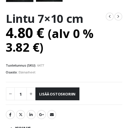
Lintu 7×10 cm
4.80
€
(alv 0 %
3.82
€
)
Tuotetunnus (SKU):
6477
Osasto:
Eläinaiheet
LISÄÄ OSTOSKORIIN