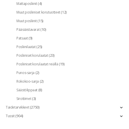
(4)
Mattaposliinit
(12)
Muut posliiniset korutuotteet
(15)
Muut posliinit
(10)
Pääsiäistavarat
(9)
Patsaat
(25)
Posliinilaatat
(23)
Posliiniset korulaatat
(19)
Posliiniset korulaatat reiällä
(2)
Punos-sarja
(2)
Rokokoo-sarja
(8)
Säästölippaat
(3)
Sirottimet
(2750)
Taidetarvikkeet
(904)
Tussit