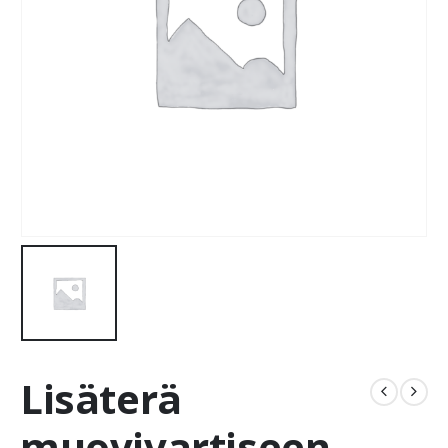
Lisäterä
muovivartiseen