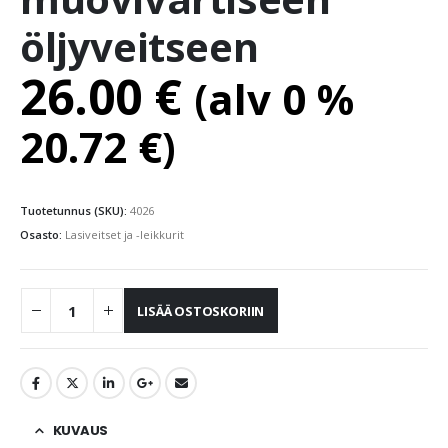
öljyveitseen
26.00
€
(alv 0 %
20.72
€
)
Tuotetunnus (SKU):
4026
Osasto:
Lasiveitset ja -leikkurit
LISÄÄ OSTOSKORIIN
KUVAUS