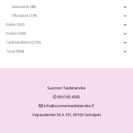
(48)
Sulatuslasit
(159)
Tiffanylasit
(341)
Nukke
(769)
Posliini
(2750)
Taidetarvikkeet
(904)
Tussit
Suomen Taidetarvike
050 592 4392
info@suomentaidetarvike.fi
Vapaudentie 56 A 101, 60100 Seinäjoki