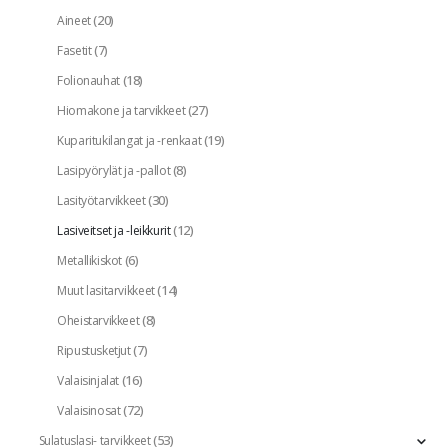
(20)
Aineet
(7)
Fasetit
(18)
Folionauhat
(27)
Hiomakone ja tarvikkeet
(19)
Kuparitukilangat ja -renkaat
(8)
Lasipyörylät ja -pallot
(30)
Lasityötarvikkeet
(12)
Lasiveitset ja -leikkurit
(6)
Metallikiskot
(14)
Muut lasitarvikkeet
(8)
Oheistarvikkeet
(7)
Ripustusketjut
(16)
Valaisinjalat
(72)
Valaisinosat
(53)
Sulatuslasi- tarvikkeet