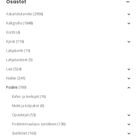
Osastot
(2956)
Askartelutarvike
(1848)
Kalligrafia
(4)
Kortit
(116)
Kynät
(15)
Lahjakortti
(5)
Lahjatuotteet
(524)
Lasi
(341)
Nukke
(769)
Posliini
(16)
Kahvi- ja teekupit
(6)
Mukit ja kolpakot
(53)
Opaskirjat
(136)
Posliininmaalaus- tarvikkeet
(163)
Siveltimet