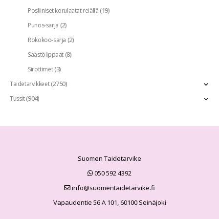
(19)
Posliiniset korulaatat reiällä
(2)
Punos-sarja
(2)
Rokokoo-sarja
(8)
Säästölippaat
(3)
Sirottimet
(2750)
Taidetarvikkeet
(904)
Tussit
Suomen Taidetarvike
050 592 4392
info@suomentaidetarvike.fi
Vapaudentie 56 A 101, 60100 Seinäjoki