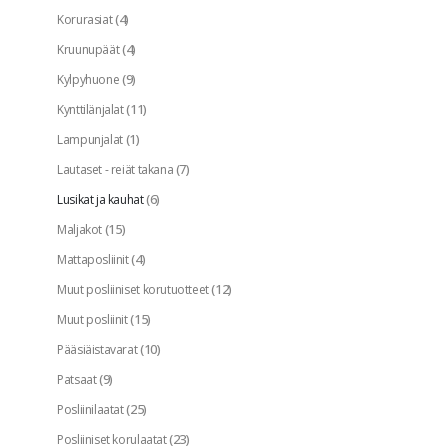
(4)
Korurasiat
(4)
Kruunupäät
(9)
Kylpyhuone
(11)
Kynttilänjalat
(1)
Lampunjalat
(7)
Lautaset - reiät takana
(6)
Lusikat ja kauhat
(15)
Maljakot
(4)
Mattaposliinit
(12)
Muut posliiniset korutuotteet
(15)
Muut posliinit
(10)
Pääsiäistavarat
(9)
Patsaat
(25)
Posliinilaatat
(23)
Posliiniset korulaatat