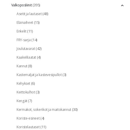
(395)
Valkoposliinit
(48)
Asetit ja lautaset
(15)
Eläinaiheet
(11)
Enkelit
(14)
FRY-sarja
(42)
Joulutavarat
(4)
Kaakelilaatat
(8)
Kannut
(3)
Kastemaljat ja kastevesipullot
(6)
Kehykset
(3)
Keittokulhot
(7)
Kengät
(30)
Kermakot, sokerikot ja maitokannut
(4)
Koriste-esineet
(11)
Koristelautaset