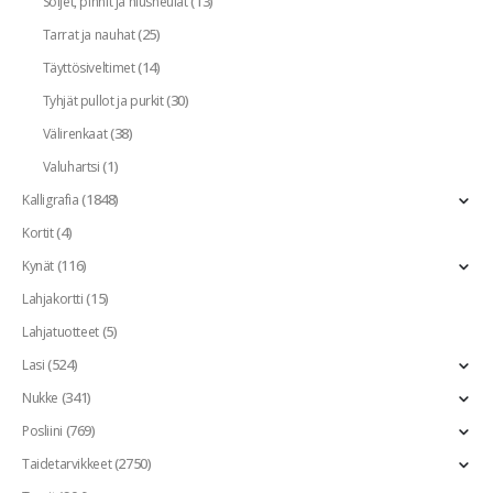
(13)
Soljet, pinnit ja hiusneulat
(25)
Tarrat ja nauhat
(14)
Täyttösiveltimet
(30)
Tyhjät pullot ja purkit
(38)
Välirenkaat
(1)
Valuhartsi
(1848)
Kalligrafia
(4)
Kortit
(116)
Kynät
(15)
Lahjakortti
(5)
Lahjatuotteet
(524)
Lasi
(341)
Nukke
(769)
Posliini
(2750)
Taidetarvikkeet