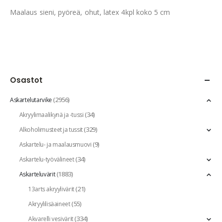
Maalaus sieni, pyöreä, ohut, latex 4kpl koko 5 cm
Osastot
(2956)
Askartelutarvike
(34)
Akryylimaalikynä ja -tussi
(329)
Alkoholimusteet ja tussit
(9)
Askartelu- ja maalausmuovi
(34)
Askartelu-työvälineet
(1883)
Askarteluvärit
(21)
13arts akryylivärit
(55)
Akryylilisäaineet
(334)
Akvarelli vesivärit