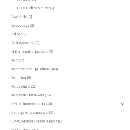
(2)
TOUCH alkoholitussit
(6)
Avainlenkit
(3)
Decoupage
(15)
Foliot
(23)
Gelli-painanta
(13)
Glitter-liimat ja -jauheet
(4)
Kortit
(64)
Kortti askartelu ja Leimailu
(9)
Korulukot
(22)
Korupohjat
(16)
Korvakoru- tarvikkeet
(144)
Lehtiöt, luonnoskirjat
(35)
Liimat ja korjausnauhat
(8)
Liinat, pussukat, kassit ja reput
(1)
Maalauspohja