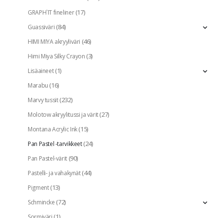
(17)
GRAPH`IT fineliner
(84)
Guassiväri
(46)
HIMI MIYA akryyliväri
(3)
Himi Miya Silky Crayon
(1)
Lisäaineet
(16)
Marabu
(232)
Marvy tussit
(27)
Molotow akryylitussi ja värit
(15)
Montana Acrylic Ink
(24)
Pan Pastel -tarvikkeet
(90)
Pan Pastel-värit
(44)
Pastelli- ja vahakynät
(13)
Pigment
(72)
Schmincke
(1)
Sormiväri