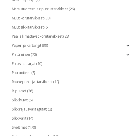
(26)
Metallituotteet ja ripustustarvikkeet
(33)
Muut korutarvikkeet
(5)
Muut silkkitarvikkeet
(23)
Päälle liimattavat korutarvikkeet
(99)
Paperi ja kartongit
(70)
Piirtäminen
(10)
Piirustus-sarjat
(5)
Puutuotteet
(13)
Raapepohja ja -tarvikkeet
(36)
Riipukset
(5)
Silkkihuivit
(2)
Silkkirajausvärit (gutat)
(14)
Silkkivärit
(170)
Siveltimet