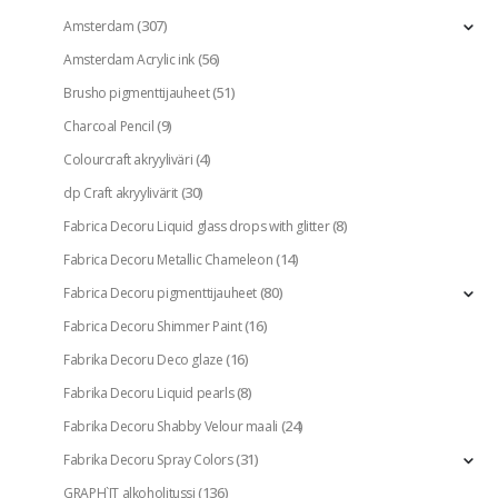
(307)
Amsterdam
(56)
Amsterdam Acrylic ink
(51)
Brusho pigmenttijauheet
(9)
Charcoal Pencil
(4)
Colourcraft akryyliväri
(30)
dp Craft akryylivärit
(8)
Fabrica Decoru Liquid glass drops with glitter
(14)
Fabrica Decoru Metallic Chameleon
(80)
Fabrica Decoru pigmenttijauheet
(16)
Fabrica Decoru Shimmer Paint
(16)
Fabrika Decoru Deco glaze
(8)
Fabrika Decoru Liquid pearls
(24)
Fabrika Decoru Shabby Velour maali
(31)
Fabrika Decoru Spray Colors
(136)
GRAPH`IT alkoholitussi