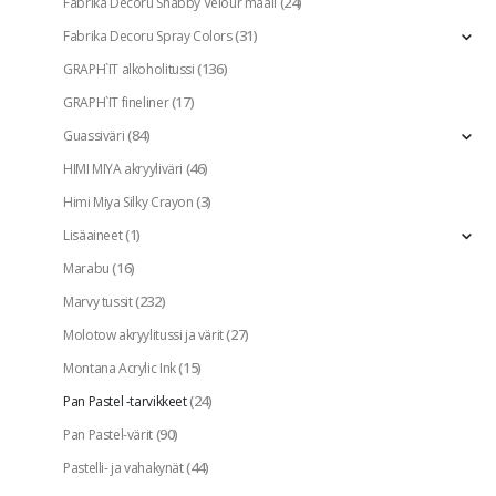
(24)
Fabrika Decoru Shabby Velour maali
(31)
Fabrika Decoru Spray Colors
(136)
GRAPH`IT alkoholitussi
(17)
GRAPH`IT fineliner
(84)
Guassiväri
(46)
HIMI MIYA akryyliväri
(3)
Himi Miya Silky Crayon
(1)
Lisäaineet
(16)
Marabu
(232)
Marvy tussit
(27)
Molotow akryylitussi ja värit
(15)
Montana Acrylic Ink
(24)
Pan Pastel -tarvikkeet
(90)
Pan Pastel-värit
(44)
Pastelli- ja vahakynät