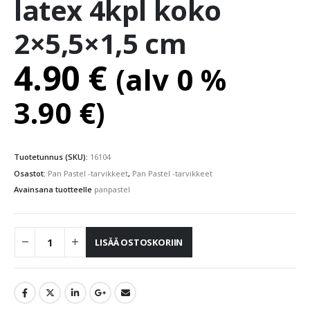
latex 4kpl koko
2×5,5×1,5 cm
4.90
€
(alv 0 %
3.90
€
)
Tuotetunnus (SKU):
16104
Osastot:
Pan Pastel -tarvikkeet
,
Pan Pastel -tarvikkeet
Avainsana tuotteelle
panpastel
LISÄÄ OSTOSKORIIN