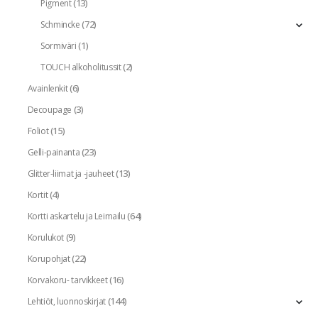
(13)
Pigment
(72)
Schmincke
(1)
Sormiväri
(2)
TOUCH alkoholitussit
(6)
Avainlenkit
(3)
Decoupage
(15)
Foliot
(23)
Gelli-painanta
(13)
Glitter-liimat ja -jauheet
(4)
Kortit
(64)
Kortti askartelu ja Leimailu
(9)
Korulukot
(22)
Korupohjat
(16)
Korvakoru- tarvikkeet
(144)
Lehtiöt, luonnoskirjat