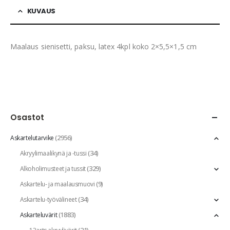
KUVAUS
Maalaus sienisetti, paksu, latex 4kpl koko 2×5,5×1,5 cm
Osastot
(2956)
Askartelutarvike
(34)
Akryylimaalikynä ja -tussi
(329)
Alkoholimusteet ja tussit
(9)
Askartelu- ja maalausmuovi
(34)
Askartelu-työvälineet
(1883)
Askarteluvärit
(21)