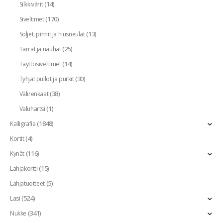
(14)
Silkkivärit
(170)
Siveltimet
(13)
Soljet, pinnit ja hiusneulat
(25)
Tarrat ja nauhat
(14)
Täyttösiveltimet
(30)
Tyhjät pullot ja purkit
(38)
Välirenkaat
(1)
Valuhartsi
(1848)
Kalligrafia
(4)
Kortit
(116)
Kynät
(15)
Lahjakortti
(5)
Lahjatuotteet
(524)
Lasi
(341)
Nukke