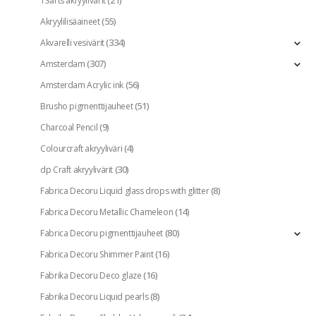
13arts akryylivärit
(55)
Akryylilisäaineet
(334)
Akvarelli vesivärit
(307)
Amsterdam
(56)
Amsterdam Acrylic ink
(51)
Brusho pigmenttijauheet
(9)
Charcoal Pencil
(4)
Colourcraft akryyliväri
(30)
dp Craft akryylivärit
(8)
Fabrica Decoru Liquid glass drops with glitter
(14)
Fabrica Decoru Metallic Chameleon
(80)
Fabrica Decoru pigmenttijauheet
(16)
Fabrica Decoru Shimmer Paint
(16)
Fabrika Decoru Deco glaze
(8)
Fabrika Decoru Liquid pearls