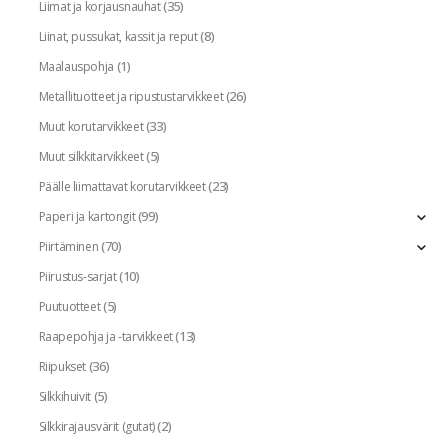
(35)
Liimat ja korjausnauhat
(8)
Liinat, pussukat, kassit ja reput
(1)
Maalauspohja
(26)
Metallituotteet ja ripustustarvikkeet
(33)
Muut korutarvikkeet
(5)
Muut silkkitarvikkeet
(23)
Päälle liimattavat korutarvikkeet
(99)
Paperi ja kartongit
(70)
Piirtäminen
(10)
Piirustus-sarjat
(5)
Puutuotteet
(13)
Raapepohja ja -tarvikkeet
(36)
Riipukset
(5)
Silkkihuivit
(2)
Silkkirajausvärit (gutat)