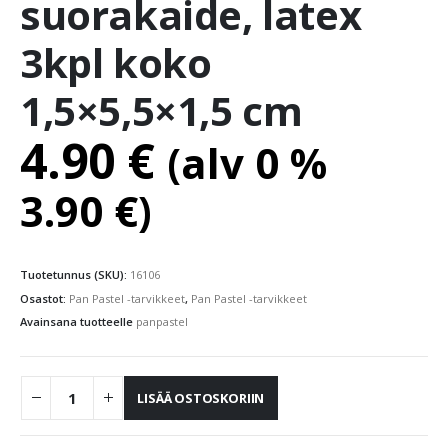
suorakaide, latex
3kpl koko
1,5×5,5×1,5 cm
4.90
€
(alv 0 %
3.90
€
)
Tuotetunnus (SKU):
16106
Osastot:
Pan Pastel -tarvikkeet
,
Pan Pastel -tarvikkeet
Avainsana tuotteelle
panpastel
LISÄÄ OSTOSKORIIN