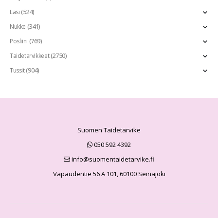
(524)
Lasi
(341)
Nukke
(769)
Posliini
(2750)
Taidetarvikkeet
(904)
Tussit
Suomen Taidetarvike
050 592 4392
info@suomentaidetarvike.fi
Vapaudentie 56 A 101, 60100 Seinäjoki