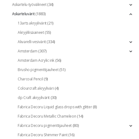
(34)
Askartelu-työvälineet
(1883)
Askarteluvärit
(21)
13arts akryylivärit
(55)
Akryylilisäaineet
(334)
Akvarelli vesivärit
(307)
Amsterdam
(56)
Amsterdam Acrylic ink
(51)
Brusho pigmenttijauheet
(9)
Charcoal Pencil
(4)
Colourcraft akryyliväri
(30)
dp Craft akryylivärit
(8)
Fabrica Decoru Liquid glass drops with glitter
(14)
Fabrica Decoru Metallic Chameleon
(80)
Fabrica Decoru pigmenttijauheet
(16)
Fabrica Decoru Shimmer Paint