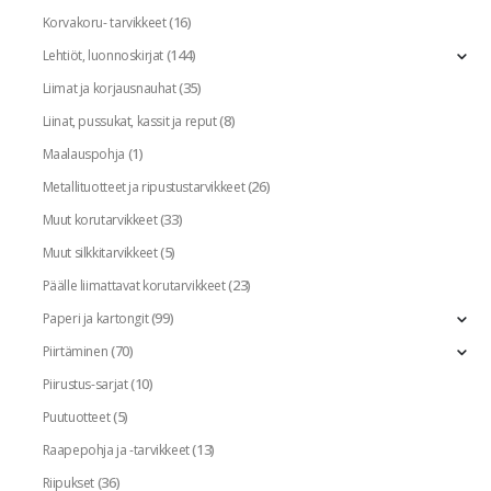
(16)
Korvakoru- tarvikkeet
(144)
Lehtiöt, luonnoskirjat
(35)
Liimat ja korjausnauhat
(8)
Liinat, pussukat, kassit ja reput
(1)
Maalauspohja
(26)
Metallituotteet ja ripustustarvikkeet
(33)
Muut korutarvikkeet
(5)
Muut silkkitarvikkeet
(23)
Päälle liimattavat korutarvikkeet
(99)
Paperi ja kartongit
(70)
Piirtäminen
(10)
Piirustus-sarjat
(5)
Puutuotteet
(13)
Raapepohja ja -tarvikkeet
(36)
Riipukset