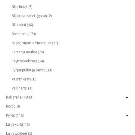
(5)
Silkkihuivit
(2)
Silkkirajausvärit (gutat)
(14)
Silkkivärit
(170)
Siveltimet
(13)
Soljet, pinnit ja hiusneulat
(25)
Tarrat ja nauhat
(14)
Täyttösiveltimet
(30)
Tyhjät pullot ja purkit
(38)
Välirenkaat
(1)
Valuhartsi
(1848)
Kalligrafia
(4)
Kortit
(116)
Kynät
(15)
Lahjakortti
(5)
Lahjatuotteet