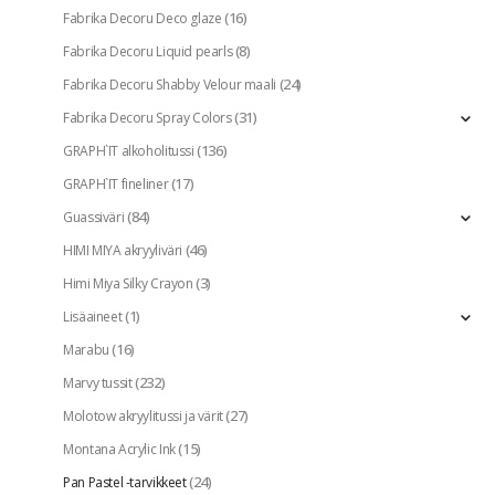
(16)
Fabrika Decoru Deco glaze
(8)
Fabrika Decoru Liquid pearls
(24)
Fabrika Decoru Shabby Velour maali
(31)
Fabrika Decoru Spray Colors
(136)
GRAPH`IT alkoholitussi
(17)
GRAPH`IT fineliner
(84)
Guassiväri
(46)
HIMI MIYA akryyliväri
(3)
Himi Miya Silky Crayon
(1)
Lisäaineet
(16)
Marabu
(232)
Marvy tussit
(27)
Molotow akryylitussi ja värit
(15)
Montana Acrylic Ink
(24)
Pan Pastel -tarvikkeet