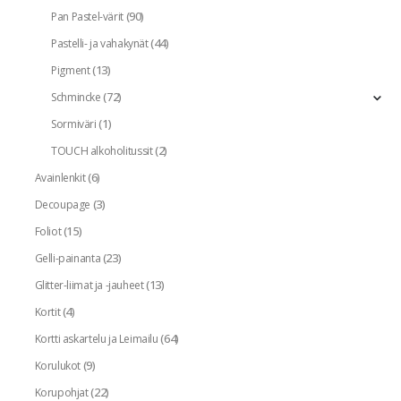
(90)
Pan Pastel-värit
(44)
Pastelli- ja vahakynät
(13)
Pigment
(72)
Schmincke
(1)
Sormiväri
(2)
TOUCH alkoholitussit
(6)
Avainlenkit
(3)
Decoupage
(15)
Foliot
(23)
Gelli-painanta
(13)
Glitter-liimat ja -jauheet
(4)
Kortit
(64)
Kortti askartelu ja Leimailu
(9)
Korulukot
(22)
Korupohjat