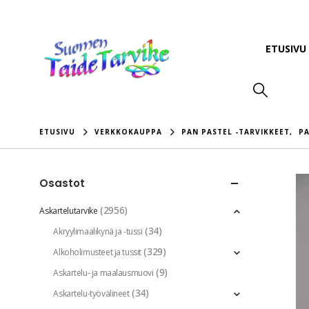
ETUSIVU
ETUSIVU
VERKKOKAUPPA
PAN PASTEL -TARVIKKEET
,
PA
Osastot
(2956)
Askartelutarvike
(34)
Akryylimaalikynä ja -tussi
(329)
Alkoholimusteet ja tussit
(9)
Askartelu- ja maalausmuovi
(34)
Askartelu-työvälineet