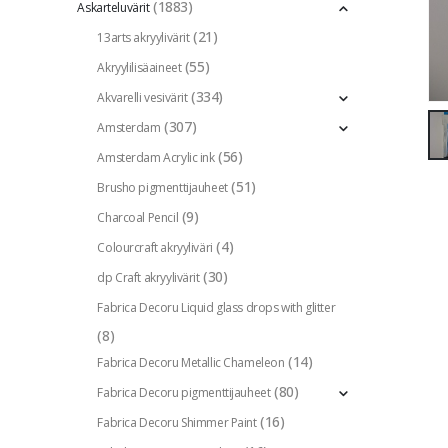
(1883)
Askarteluvärit
(21)
13arts akryylivärit
(55)
Akryylilisäaineet
(334)
Akvarelli vesivärit
(307)
Amsterdam
(56)
Amsterdam Acrylic ink
(51)
Brusho pigmenttijauheet
(9)
Charcoal Pencil
(4)
Colourcraft akryyliväri
(30)
dp Craft akryylivärit
Fabrica Decoru Liquid glass drops with glitter
(8)
(14)
Fabrica Decoru Metallic Chameleon
(80)
Fabrica Decoru pigmenttijauheet
(16)
Fabrica Decoru Shimmer Paint