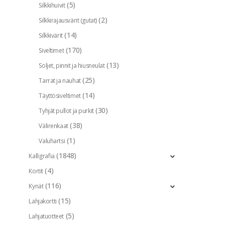
(5)
Silkkihuivit
(2)
Silkkirajausvärit (gutat)
(14)
Silkkivärit
(170)
Siveltimet
(13)
Soljet, pinnit ja hiusneulat
(25)
Tarrat ja nauhat
(14)
Täyttösiveltimet
(30)
Tyhjät pullot ja purkit
(38)
Välirenkaat
(1)
Valuhartsi
(1848)
Kalligrafia
(4)
Kortit
(116)
Kynät
(15)
Lahjakortti
(5)
Lahjatuotteet