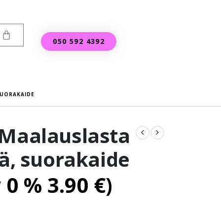
050 592 4392
SUORAKAIDE
 Maalauslasta
iä, suorakaide
v 0 %
3.90
€
)