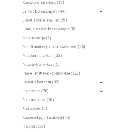
(16)
Korvakoru- tarvikkeet
(144)
Lehtiöt, luonnoskirjat
(35)
Liimat ja korjausnauhat
(8)
Liinat, pussukat, kassit ja reput
(1)
Maalauspohja
(26)
Metallituotteet ja ripustustarvikkeet
(33)
Muut korutarvikkeet
(5)
Muut silkkitarvikkeet
(23)
Päälle liimattavat korutarvikkeet
(99)
Paperi ja kartongit
(70)
Piirtäminen
(10)
Piirustus-sarjat
(5)
Puutuotteet
(13)
Raapepohja ja -tarvikkeet
(36)
Riipukset