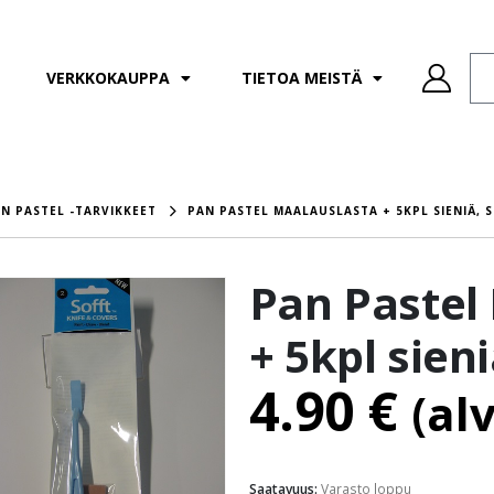
VERKKOKAUPPA
TIETOA MEISTÄ
N PASTEL -TARVIKKEET
PAN PASTEL MAALAUSLASTA + 5KPL SIENIÄ, 
Pan Pastel
+ 5kpl sien
4.90
€
(al
Saatavuus:
Varasto loppu