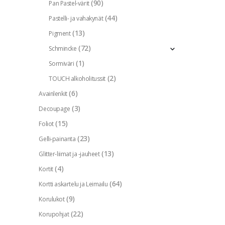
(90)
Pan Pastel-värit
(44)
Pastelli- ja vahakynät
(13)
Pigment
(72)
Schmincke
(1)
Sormiväri
(2)
TOUCH alkoholitussit
(6)
Avainlenkit
(3)
Decoupage
(15)
Foliot
(23)
Gelli-painanta
(13)
Glitter-liimat ja -jauheet
(4)
Kortit
(64)
Kortti askartelu ja Leimailu
(9)
Korulukot
(22)
Korupohjat