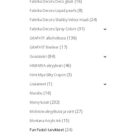
(16)
Fabrika Decoru Deco glaze
(8)
Fabrika Decoru Liquid pearls
(24)
Fabrika Decoru Shabby Velour maali
(31)
Fabrika Decoru Spray Colors
(136)
GRAPH`IT alkoholitussi
(17)
GRAPH`IT fineliner
(84)
Guassiväri
(46)
HIMI MIYA akryyliväri
(3)
Himi Miya Silky Crayon
(1)
Lisäaineet
(16)
Marabu
(232)
Marvy tussit
(27)
Molotow akryylitussi ja värit
(15)
Montana Acrylic Ink
(24)
Pan Pastel -tarvikkeet