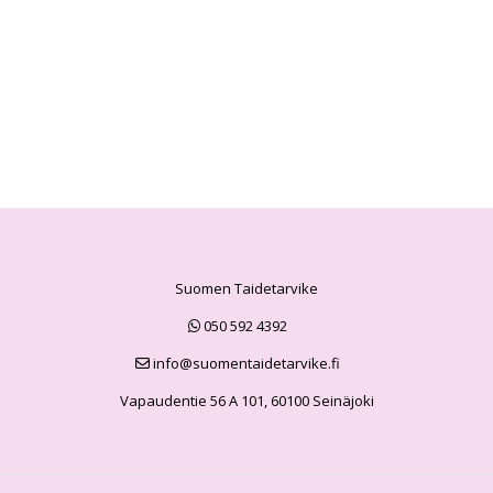
Suomen Taidetarvike
050 592 4392
info@suomentaidetarvike.fi
Vapaudentie 56 A 101, 60100 Seinäjoki