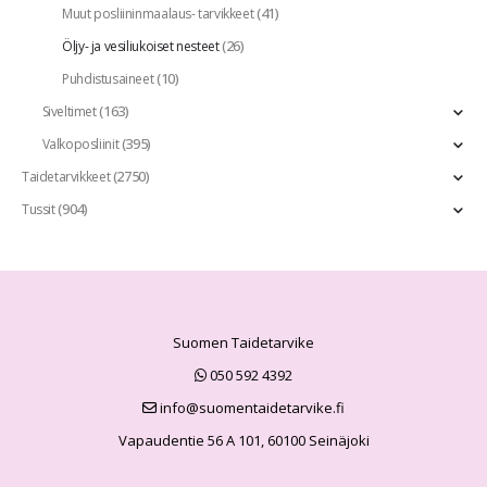
(41)
Muut posliininmaalaus- tarvikkeet
(26)
Öljy- ja vesiliukoiset nesteet
(10)
Puhdistusaineet
(163)
Siveltimet
(395)
Valkoposliinit
(2750)
Taidetarvikkeet
(904)
Tussit
Suomen Taidetarvike
050 592 4392
info@suomentaidetarvike.fi
Vapaudentie 56 A 101, 60100 Seinäjoki