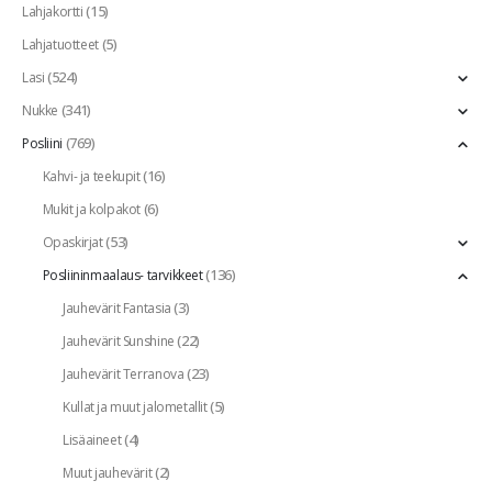
(15)
Lahjakortti
(5)
Lahjatuotteet
(524)
Lasi
(341)
Nukke
(769)
Posliini
(16)
Kahvi- ja teekupit
(6)
Mukit ja kolpakot
(53)
Opaskirjat
(136)
Posliininmaalaus- tarvikkeet
(3)
Jauhevärit Fantasia
(22)
Jauhevärit Sunshine
(23)
Jauhevärit Terranova
(5)
Kullat ja muut jalometallit
(4)
Lisäaineet
(2)
Muut jauhevärit