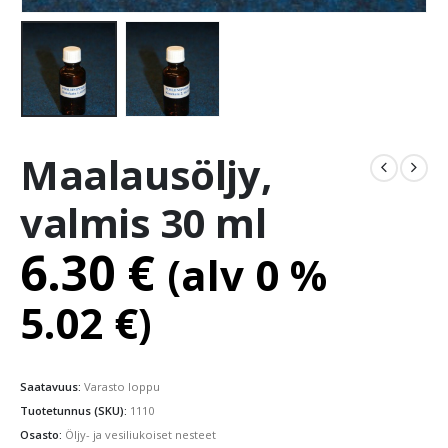
Maalausöljy,
valmis 30 ml
6.30
€
(alv 0 %
5.02
€
)
Saatavuus:
Varasto loppu
Tuotetunnus (SKU):
1110
Osasto:
Öljy- ja vesiliukoiset nesteet