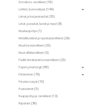
(16)
Korvakoru- tarvikkeet
(144)
Lehtiöt, luonnoskirjat
(35)
Liimat ja korjausnauhat
(8)
Liinat, pussukat, kassit ja reput
(1)
Maalauspohja
(26)
Metallituotteet ja ripustustarvikkeet
(33)
Muut korutarvikkeet
(5)
Muut silkkitarvikkeet
(23)
Päälle liimattavat korutarvikkeet
(99)
Paperi ja kartongit
(70)
Piirtäminen
(10)
Piirustus-sarjat
(5)
Puutuotteet
(13)
Raapepohja ja -tarvikkeet
(36)
Riipukset