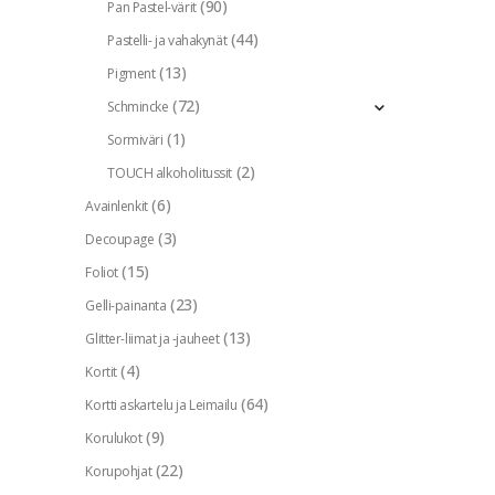
(90)
Pan Pastel-värit
(44)
Pastelli- ja vahakynät
(13)
Pigment
(72)
Schmincke
(1)
Sormiväri
(2)
TOUCH alkoholitussit
(6)
Avainlenkit
(3)
Decoupage
(15)
Foliot
(23)
Gelli-painanta
(13)
Glitter-liimat ja -jauheet
(4)
Kortit
(64)
Kortti askartelu ja Leimailu
(9)
Korulukot
(22)
Korupohjat