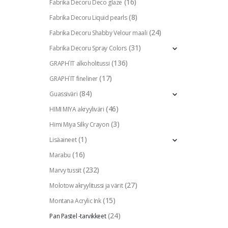
(16)
Fabrika Decoru Deco glaze
(8)
Fabrika Decoru Liquid pearls
(24)
Fabrika Decoru Shabby Velour maali
(31)
Fabrika Decoru Spray Colors
(136)
GRAPH`IT alkoholitussi
(17)
GRAPH`IT fineliner
(84)
Guassiväri
(46)
HIMI MIYA akryyliväri
(3)
Himi Miya Silky Crayon
(1)
Lisäaineet
(16)
Marabu
(232)
Marvy tussit
(27)
Molotow akryylitussi ja värit
(15)
Montana Acrylic Ink
(24)
Pan Pastel -tarvikkeet