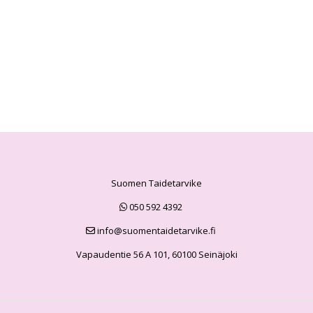
Suomen Taidetarvike
050 592 4392
info@suomentaidetarvike.fi
Vapaudentie 56 A 101, 60100 Seinäjoki