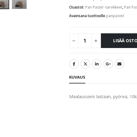
Osastot:
Pan Pastel -tarvikkeet
,
Pan Pas
Avainsana tuotteelle
panpastel
LISÄÄ OST
KUVAUS
Maalaussieni lastaan, pyöreä, 10k