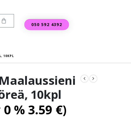
050 592 4392
, 10KPL
 Maalaussieni
öreä, 10kpl
v 0 %
3.59
€
)