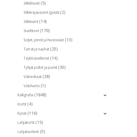
(5)
Silkkihuivit
(2)
Silkkirajausvärit (gutat)
(14)
Silkkivärit
(170)
Siveltimet
(13)
Soljet, pinnit ja hiusneulat
(25)
Tarrat ja nauhat
(14)
Täyttösiveltimet
(30)
Tyhjät pullot ja purkit
(38)
Välirenkaat
(1)
Valuhartsi
(1848)
Kalligrafia
(4)
Kortit
(116)
Kynät
(15)
Lahjakortti
(5)
Lahjatuotteet