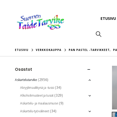
ETUSIVU
ETUSIVU
VERKKOKAUPPA
PAN PASTEL -TARVIKKEET
,
PA
Osastot
(2956)
Askartelutarvike
(34)
Akryylimaalikynä ja -tussi
(329)
Alkoholimusteet ja tussit
(9)
Askartelu- ja maalausmuovi
(34)
Askartelu-työvälineet