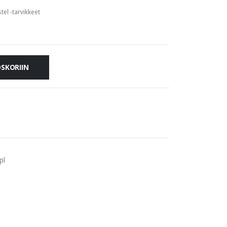
tel -tarvikkeet
OSKORIIN
pl