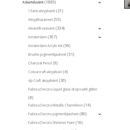
(1883)
Askarteluvärit
(21)
13arts akryylivärit
(55)
Akryylilisäaineet
(334)
Akvarelli vesivärit
(307)
Amsterdam
(56)
Amsterdam Acrylic ink
(51)
Brusho pigmenttijauheet
(9)
Charcoal Pencil
(4)
Colourcraft akryyliväri
(30)
dp Craft akryylivärit
Fabrica Decoru Liquid glass drops with glitter
(8)
(14)
Fabrica Decoru Metallic Chameleon
(80)
Fabrica Decoru pigmenttijauheet
(16)
Fabrica Decoru Shimmer Paint