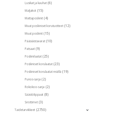
(6)
Lusikat ja kauhat
(15)
Maljakot
(4)
Mattaposliinit
(12)
Muut posliiniset korutuotteet
(15)
Muut posliinit
(10)
Pääsiäistavarat
(9)
Patsaat
(25)
Posliinilaatat
(23)
Posliiniset korulaatat
(19)
Posliiniset korulaatat reiällä
(2)
Punos-sarja
(2)
Rokokoo-sarja
(8)
Säästölippaat
(3)
Sirottimet
(2750)
Taidetarvikkeet