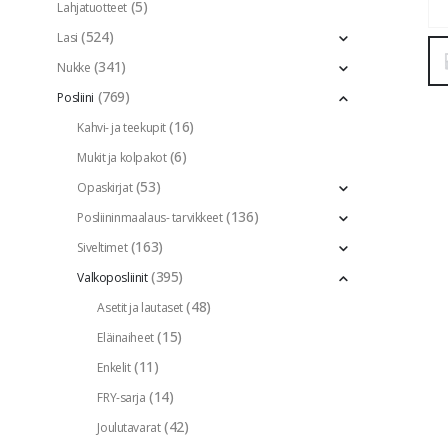
(5)
Lahjatuotteet
(524)
Lasi
(341)
Nukke
(769)
Posliini
(16)
Kahvi- ja teekupit
(6)
Mukit ja kolpakot
(53)
Opaskirjat
(136)
Posliininmaalaus- tarvikkeet
(163)
Siveltimet
(395)
Valkoposliinit
(48)
Asetit ja lautaset
(15)
Eläinaiheet
(11)
Enkelit
(14)
FRY-sarja
(42)
Joulutavarat