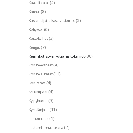
(4)
Kaakelilaatat
(8)
Kannut
(3)
Kastemaljat ja kastevesipullot
(6)
Kehykset
(3)
Keittokulhot
(7)
Kengät
(30)
Kermakot, sokerikot ja maitokannut
(4)
Koriste-esineet
(11)
Koristelautaset
(4)
Korurasiat
(4)
Kruunupäät
(9)
Kylpyhuone
(11)
Kynttilänjalat
(1)
Lampunjalat
(7)
Lautaset - reiät takana