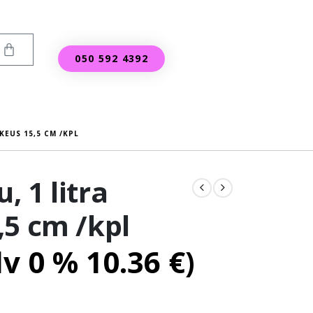
050 592 4392
KEUS 15,5 CM /KPL
 1 litra
,5 cm /kpl
lv 0 %
10.36
€
)