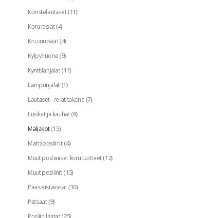
(11)
Koristelautaset
(4)
Korurasiat
(4)
Kruunupäät
(9)
Kylpyhuone
(11)
Kynttilänjalat
(1)
Lampunjalat
(7)
Lautaset - reiät takana
(6)
Lusikat ja kauhat
(15)
Maljakot
(4)
Mattaposliinit
(12)
Muut posliiniset korutuotteet
(15)
Muut posliinit
(10)
Pääsiäistavarat
(9)
Patsaat
(25)
Posliinilaatat