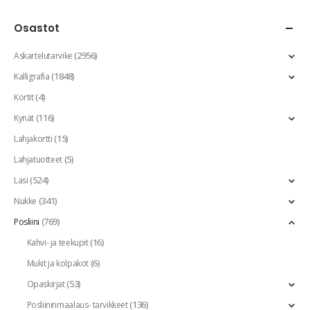
Osastot
(2956)
Askartelutarvike
(1848)
Kalligrafia
(4)
Kortit
(116)
Kynät
(15)
Lahjakortti
(5)
Lahjatuotteet
(524)
Lasi
(341)
Nukke
(769)
Posliini
(16)
Kahvi- ja teekupit
(6)
Mukit ja kolpakot
(53)
Opaskirjat
(136)
Posliininmaalaus- tarvikkeet