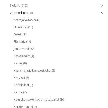
(163)
Siveltimet
(395)
Valkoposliinit
(48)
Asetit ja lautaset
(15)
Eläinaiheet
(11)
Enkelit
(14)
FRY-sarja
(42)
Joulutavarat
(4)
Kaakelilaatat
(8)
Kannut
(3)
Kastemaljat ja kastevesipullot
(6)
Kehykset
(3)
Keittokulhot
(7)
Kengät
(30)
Kermakot, sokerikot ja maitokannut
(4)
Koriste-esineet