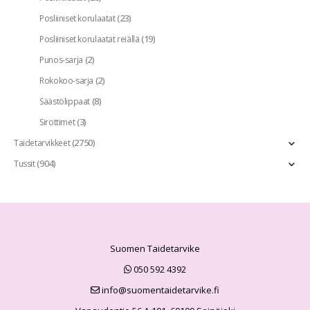
(23)
Posliiniset korulaatat
(19)
Posliiniset korulaatat reiällä
(2)
Punos-sarja
(2)
Rokokoo-sarja
(8)
Säästölippaat
(3)
Sirottimet
(2750)
Taidetarvikkeet
(904)
Tussit
Suomen Taidetarvike
050 592 4392
info@suomentaidetarvike.fi