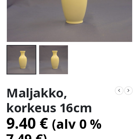
Maljakko,
korkeus 16cm
9.40
€
(alv 0 %
7.49
€
)