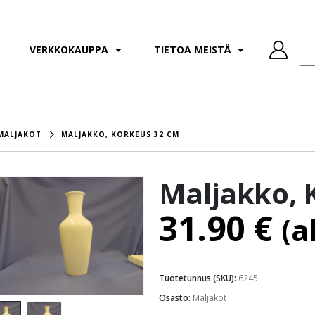
VERKKOKAUPPA
TIETOA MEISTÄ
MALJAKOT
MALJAKKO, KORKEUS 32 CM
Maljakko, 
31.90
€
(a
Tuotetunnus (SKU):
6245
Osasto:
Maljakot