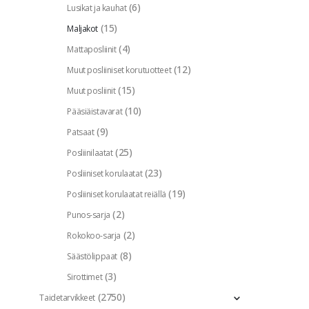
(6)
Lusikat ja kauhat
(15)
Maljakot
(4)
Mattaposliinit
(12)
Muut posliiniset korutuotteet
(15)
Muut posliinit
(10)
Pääsiäistavarat
(9)
Patsaat
(25)
Posliinilaatat
(23)
Posliiniset korulaatat
(19)
Posliiniset korulaatat reiällä
(2)
Punos-sarja
(2)
Rokokoo-sarja
(8)
Säästölippaat
(3)
Sirottimet
(2750)
Taidetarvikkeet