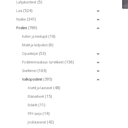
(5)
Lahjatuotteet
(524)
Lasi
(341)
Nukke
(769)
Posliini
(16)
Kahvi- ja teekupit
(6)
Mukit ja kolpakot
(53)
Opaskirjat
(136)
Posliininmaalaus- tarvikkeet
(163)
Siveltimet
(395)
Valkoposliinit
(48)
Asetit ja lautaset
(15)
Eläinaiheet
(11)
Enkelit
(14)
FRY-sarja
(42)
Joulutavarat