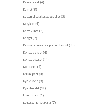
(4)
Kaakelilaatat
(8)
Kannut
(3)
Kastemaljat ja kastevesipullot
(6)
Kehykset
(3)
Keittokulhot
(7)
Kengät
(30)
Kermakot, sokerikot ja maitokannut
(4)
Koriste-esineet
(11)
Koristelautaset
(4)
Korurasiat
(4)
Kruunupäät
(9)
Kylpyhuone
(11)
Kynttilänjalat
(1)
Lampunjalat
(7)
Lautaset - reiät takana