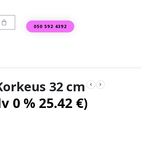
050 592 4392
Korkeus 32 cm
lv 0 %
25.42
€
)