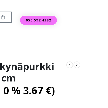
050 592 4392
 kynäpurkki
 cm
v 0 %
3.67
€
)