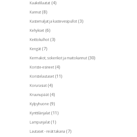
(4)
Kaakelilaatat
(8)
Kannut
(3)
Kastemaljat ja kastevesipullot
(6)
Kehykset
(3)
Keittokulhot
(7)
Kengät
(30)
Kermakot, sokerikot ja maitokannut
(4)
Koriste-esineet
(11)
Koristelautaset
(4)
Korurasiat
(4)
Kruunupäät
(9)
Kylpyhuone
(11)
Kynttilänjalat
(1)
Lampunjalat
(7)
Lautaset - reiät takana