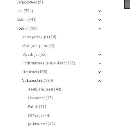
(5)
Lahjatuotteet
(524)
Lasi
(341)
Nukke
(769)
Posliini
(16)
Kahvi- ja teekupit
(6)
Mukit ja kolpakot
(53)
Opaskirjat
(136)
Posliininmaalaus- tarvikkeet
(163)
Siveltimet
(395)
Valkoposliinit
(48)
Asetit ja lautaset
(15)
Eläinaiheet
(11)
Enkelit
(14)
FRY-sarja
(42)
Joulutavarat