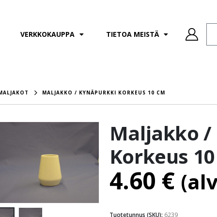
VERKKOKAUPPA
TIETOA MEISTÄ
MALJAKOT
MALJAKKO / KYNÄPURKKI KORKEUS 10 CM
Maljakko /
Korkeus 10
4.60
€
(al
Tuotetunnus (SKU):
6239