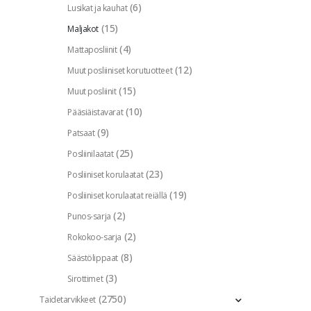
(6)
Lusikat ja kauhat
(15)
Maljakot
(4)
Mattaposliinit
(12)
Muut posliiniset korutuotteet
(15)
Muut posliinit
(10)
Pääsiäistavarat
(9)
Patsaat
(25)
Posliinilaatat
(23)
Posliiniset korulaatat
(19)
Posliiniset korulaatat reiällä
(2)
Punos-sarja
(2)
Rokokoo-sarja
(8)
Säästölippaat
(3)
Sirottimet
(2750)
Taidetarvikkeet