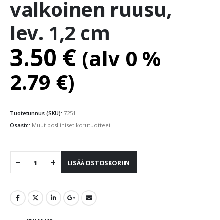
valkoinen ruusu,
lev. 1,2 cm
3.50
€
(alv 0 %
2.79
€
)
Tuotetunnus (SKU):
7251
Osasto:
Muut posliiniset korutuotteet
LISÄÄ OSTOSKORIIN