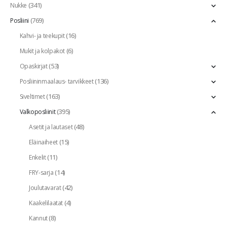
(341)
Nukke
(769)
Posliini
(16)
Kahvi- ja teekupit
(6)
Mukit ja kolpakot
(53)
Opaskirjat
(136)
Posliininmaalaus- tarvikkeet
(163)
Siveltimet
(395)
Valkoposliinit
(48)
Asetit ja lautaset
(15)
Eläinaiheet
(11)
Enkelit
(14)
FRY-sarja
(42)
Joulutavarat
(4)
Kaakelilaatat
(8)
Kannut