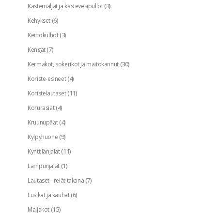
(3)
Kastemaljat ja kastevesipullot
(6)
Kehykset
(3)
Keittokulhot
(7)
Kengät
(30)
Kermakot, sokerikot ja maitokannut
(4)
Koriste-esineet
(11)
Koristelautaset
(4)
Korurasiat
(4)
Kruunupäät
(9)
Kylpyhuone
(11)
Kynttilänjalat
(1)
Lampunjalat
(7)
Lautaset - reiät takana
(6)
Lusikat ja kauhat
(15)
Maljakot