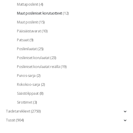
(4)
Mattaposliinit
(12)
Muut posliiniset korutuotteet
(15)
Muut posliinit
(10)
Pääsiäistavarat
(9)
Patsaat
(25)
Posliinilaatat
(23)
Posliiniset korulaatat
(19)
Posliiniset korulaatat reiällä
(2)
Punos-sarja
(2)
Rokokoo-sarja
(8)
Säästölippaat
(3)
Sirottimet
(2750)
Taidetarvikkeet
(904)
Tussit