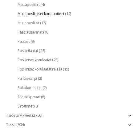
(4)
Mattaposliinit
(12)
Muut posliiniset korutuotteet
(15)
Muut posliinit
(10)
Pääsiäistavarat
(9)
Patsaat
(25)
Posliinilaatat
(23)
Posliiniset korulaatat
(19)
Posliiniset korulaatat reiällä
(2)
Punos-sarja
(2)
Rokokoo-sarja
(8)
Säästölippaat
(3)
Sirottimet
(2750)
Taidetarvikkeet
(904)
Tussit