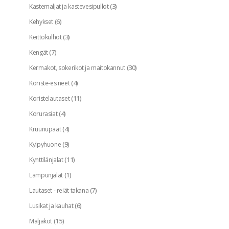
(3)
Kastemaljat ja kastevesipullot
(6)
Kehykset
(3)
Keittokulhot
(7)
Kengät
(30)
Kermakot, sokerikot ja maitokannut
(4)
Koriste-esineet
(11)
Koristelautaset
(4)
Korurasiat
(4)
Kruunupäät
(9)
Kylpyhuone
(11)
Kynttilänjalat
(1)
Lampunjalat
(7)
Lautaset - reiät takana
(6)
Lusikat ja kauhat
(15)
Maljakot