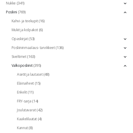
(341)
Nukke
(769)
Posliini
(16)
Kahvi- ja teekupit
(6)
Mukit ja kolpakot
(53)
Opaskirjat
(136)
Posliininmaalaus- tarvikkeet
(163)
Siveltimet
(395)
Valkoposliinit
(48)
Asetit ja lautaset
(15)
Eläinaiheet
(11)
Enkelit
(14)
FRY-sarja
(42)
Joulutavarat
(4)
Kaakelilaatat
(8)
Kannut