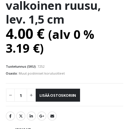
valkoinen ruusu,
lev. 1,5 cm
4.00
€
(alv 0 %
3.19
€
)
Tuotetunnus (SKU):
7252
Osasto:
Muut posliiniset korutuotteet
LISÄÄ OSTOSKORIIN