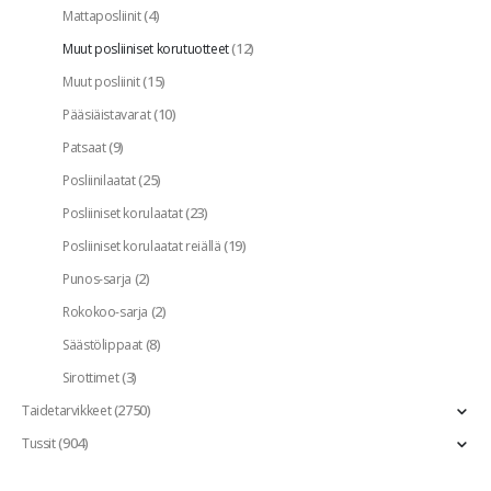
(4)
Mattaposliinit
(12)
Muut posliiniset korutuotteet
(15)
Muut posliinit
(10)
Pääsiäistavarat
(9)
Patsaat
(25)
Posliinilaatat
(23)
Posliiniset korulaatat
(19)
Posliiniset korulaatat reiällä
(2)
Punos-sarja
(2)
Rokokoo-sarja
(8)
Säästölippaat
(3)
Sirottimet
(2750)
Taidetarvikkeet
(904)
Tussit