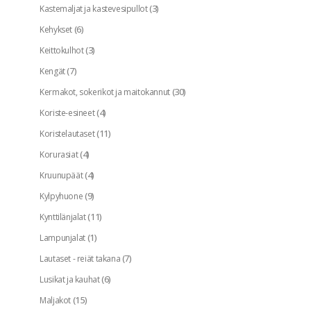
(3)
Kastemaljat ja kastevesipullot
(6)
Kehykset
(3)
Keittokulhot
(7)
Kengät
(30)
Kermakot, sokerikot ja maitokannut
(4)
Koriste-esineet
(11)
Koristelautaset
(4)
Korurasiat
(4)
Kruunupäät
(9)
Kylpyhuone
(11)
Kynttilänjalat
(1)
Lampunjalat
(7)
Lautaset - reiät takana
(6)
Lusikat ja kauhat
(15)
Maljakot