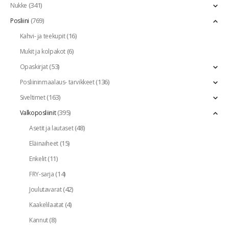
(341)
Nukke
(769)
Posliini
(16)
Kahvi- ja teekupit
(6)
Mukit ja kolpakot
(53)
Opaskirjat
(136)
Posliininmaalaus- tarvikkeet
(163)
Siveltimet
(395)
Valkoposliinit
(48)
Asetit ja lautaset
(15)
Eläinaiheet
(11)
Enkelit
(14)
FRY-sarja
(42)
Joulutavarat
(4)
Kaakelilaatat
(8)
Kannut