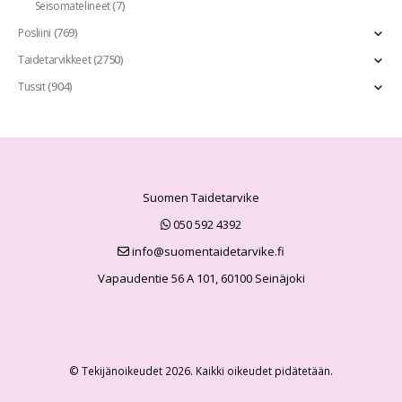
(7)
Seisomatelineet
(769)
Posliini
(2750)
Taidetarvikkeet
(904)
Tussit
Suomen Taidetarvike
050 592 4392
info@suomentaidetarvike.fi
Vapaudentie 56 A 101, 60100 Seinäjoki
© Tekijänoikeudet 2026. Kaikki oikeudet pidätetään.