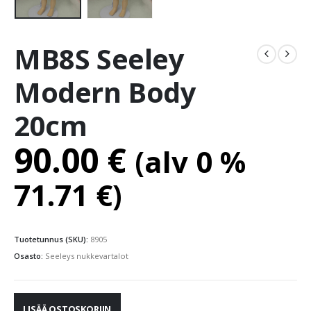
MB8S Seeley
Modern Body
20cm
90.00
€
(alv 0 %
71.71
€
)
Tuotetunnus (SKU):
8905
Osasto:
Seeleys nukkevartalot
LISÄÄ OSTOSKORIIN