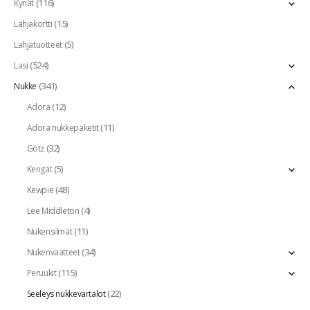
(116)
Kynät
(15)
Lahjakortti
(5)
Lahjatuotteet
(524)
Lasi
(341)
Nukke
(12)
Adora
(11)
Adora nukkepaketit
(32)
Götz
(5)
Kengät
(48)
Kewpie
(4)
Lee Middleton
(11)
Nukensilmät
(34)
Nukenvaatteet
(115)
Peruukit
(22)
Seeleys nukkevartalot