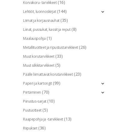
(16)
Korvakoru- tarvikkeet
(144)
Lehtiöt, luonnoskirjat
(35)
Liimat ja korjausnauhat
(8)
Liinat, pussukat, kassit ja reput
(1)
Maalauspohja
(26)
Metallituotteet ja ripustustarvikkeet
(33)
Muut korutarvikkeet
(5)
Muut silkkitarvikkeet
(23)
Päälle liimattavat korutarvikkeet
(99)
Paperi ja kartongit
(70)
Piirtäminen
(10)
Piirustus-sarjat
(5)
Puutuotteet
(13)
Raapepohja ja -tarvikkeet
(36)
Riipukset