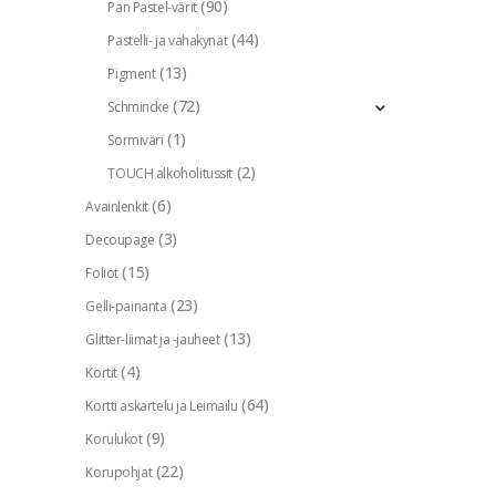
(90)
Pan Pastel-värit
(44)
Pastelli- ja vahakynät
(13)
Pigment
(72)
Schmincke
(1)
Sormiväri
(2)
TOUCH alkoholitussit
(6)
Avainlenkit
(3)
Decoupage
(15)
Foliot
(23)
Gelli-painanta
(13)
Glitter-liimat ja -jauheet
(4)
Kortit
(64)
Kortti askartelu ja Leimailu
(9)
Korulukot
(22)
Korupohjat