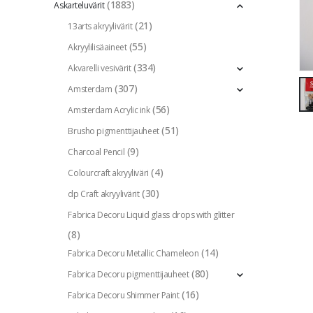
(1883)
Askarteluvärit
(21)
13arts akryylivärit
(55)
Akryylilisäaineet
(334)
Akvarelli vesivärit
(307)
Amsterdam
(56)
Amsterdam Acrylic ink
(51)
Brusho pigmenttijauheet
(9)
Charcoal Pencil
(4)
Colourcraft akryyliväri
(30)
dp Craft akryylivärit
Fabrica Decoru Liquid glass drops with glitter
(8)
(14)
Fabrica Decoru Metallic Chameleon
(80)
Fabrica Decoru pigmenttijauheet
(16)
Fabrica Decoru Shimmer Paint