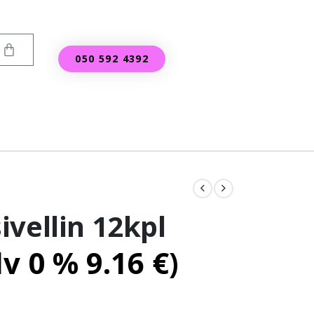
050 592 4392
vellin 12kpl
lv 0 %
9.16
€
)