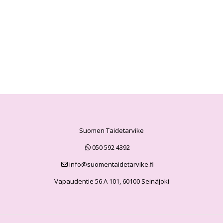
Suomen Taidetarvike
050 592 4392
info@suomentaidetarvike.fi
Vapaudentie 56 A 101, 60100 Seinäjoki