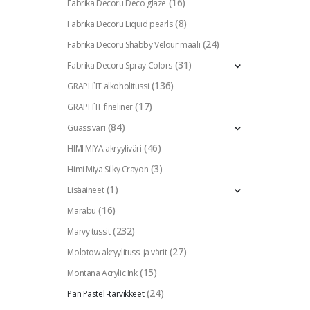
(16)
Fabrika Decoru Deco glaze
(8)
Fabrika Decoru Liquid pearls
(24)
Fabrika Decoru Shabby Velour maali
(31)
Fabrika Decoru Spray Colors
(136)
GRAPH`IT alkoholitussi
(17)
GRAPH`IT fineliner
(84)
Guassiväri
(46)
HIMI MIYA akryyliväri
(3)
Himi Miya Silky Crayon
(1)
Lisäaineet
(16)
Marabu
(232)
Marvy tussit
(27)
Molotow akryylitussi ja värit
(15)
Montana Acrylic Ink
(24)
Pan Pastel -tarvikkeet