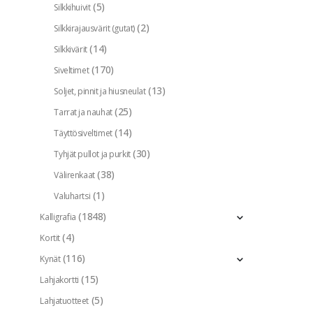
(5)
Silkkihuivit
(2)
Silkkirajausvärit (gutat)
(14)
Silkkivärit
(170)
Siveltimet
(13)
Soljet, pinnit ja hiusneulat
(25)
Tarrat ja nauhat
(14)
Täyttösiveltimet
(30)
Tyhjät pullot ja purkit
(38)
Välirenkaat
(1)
Valuhartsi
(1848)
Kalligrafia
(4)
Kortit
(116)
Kynät
(15)
Lahjakortti
(5)
Lahjatuotteet