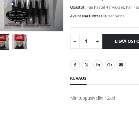
Osastot:
Pan Pastel -tarvikkeet
,
Pan Pas
Avainsana tuotteelle
panpastel
LISÄÄ OST
KUVAUS
Minituppusivellin 12kpl